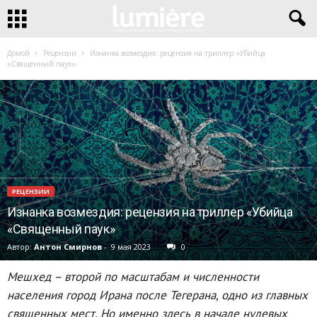
Домой
Рецензии
Изнанка возмездия: рецензия на триллер «Убийца
«Священный паук»
РЕЦЕНЗИИ
Изнанка возмездия: рецензия на триллер «Убийца
«Священный паук»
Автор:
Антон Смирнов
-
9 мая 2023
0
Мешхед – второй по масштабам и численности
населения город Ирана после Тегерана, одно из главных
священных мест. Но именно здесь в начале нулевых