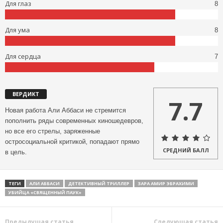
Для глаз
8
Для ума
8
Для сердца
7
ВЕРДИКТ
7.7
Новая работа Али Аббаси не стремится
пополнить ряды современных киношедевров,
но все его стрелы, заряженные
остросоциальной критикой, попадают прямо
СРЕДНИЙ БАЛЛ
в цель.
ТЕГИ
АЛИ АББАСИ
ДЕТЕКТИВНЫЙ ТРИЛЛЕР
ЗАРА АМИР ЭБРАХИМИ
УБИЙЦА «СВЯЩЕННЫЙ ПАУК»
Предыдущая статья
Следующая статья