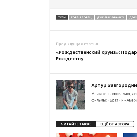
ТЕГИ
ГОРЕ-ТВОРЕЦ
ДЖЕЙМС ФРАНКО
ДЭЙ
Предыдущая статья
«Рождественский круиз»: Подар
Рождеству
Артур Завгородн
Мечтатель, социалист, ле
фильмы: «Брат» и «Амери
ЧИТАЙТЕ ТАКЖЕ
ЕЩЁ ОТ АВТОРА