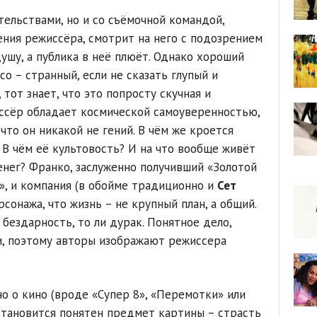
тельствами, но и со съёмочной командой,
ния режиссёра, смотрит на него с подозрением
ушу, а публика в неё плюёт. Однако хороший
со – странный, если не сказать глупый и
тот знает, что это попросту скучная и
иссёр обладает космической самоуверенностью,
что он никакой не гений. В чём же кроется
 В чём её культовость? И на что вообще живёт
енег? Франко, заслуженно получивший «Золотой
», и компания (в обойме традиционно и
Сет
сонажа, что жизнь – не крупный план, а общий.
и бездарность, то ли дурак. Понятное дело,
и, поэтому авторы изображают режиссера
о о кино (вроде «Супер 8», «Перемотки» или
 становится понятен предмет картины – страсть