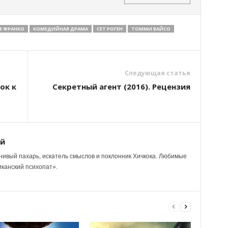
В ФРАНКО
КОМЕДИЙНАЯ ДРАМА
СЕТ РОГЕН
ТОММИ ВАЙСО
Следующая статья
ок к
Секретный агент (2016). Рецензия
ий
нивый пахарь, искатель смыслов и поклонник Хичкока. Любимые
канский психопат».