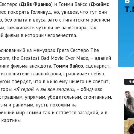
Сестеро (
Дэйв Франко
) и Томми Вайсо (
Джеймс
ес покорять Голливуд, но, увидев, что тут они
, без опыта и вкуса, зато с гигантским рвением
, замахиваясь чуть ли не на «Оскар». Так
й фильм в истории человечества.
снованный на мемуарах Грега Сестеро The
 Room, the Greatest Bad Movie Ever Made, – эдакий
ании фильма-анекдота.
Томми Вайсо
, сценарист,
исполнитель главной роли, сравнивает себя с
гом твердят, что в кино ему ничего не светит,
ЧИ
 горы.
«Я герой. А вы все злодеи»
, – обидчиво
страшным, упрямым, убедительным, спонтанным,
ым и ранимым, пусть похожим на
енний мир Томми так и остаётся загадкой, и в
 картины.