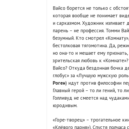
Вайсо борется не только с обстоя
которая вообще не понимает виде
и сарказмом. Художник изливает д
парень – не профессия. Томми Вай
безумный. Кто смотрел «Комнату», 
бестолковая тягомотина. Да, реж
но она-то и мешает ему признать, 
зрительская любовь к «Комнате»?
Вайсо? Откуда бездонная бочка д
глобус» за «Лучшую мужскую роль
Роген
) идут против философии пер
Главный герой – то ли гений, то л
Голливуд не смеется над чудакам
юродивым.
«Горе-творец» – трогательное кин
«Клёвого парня»). Спустя полчаса