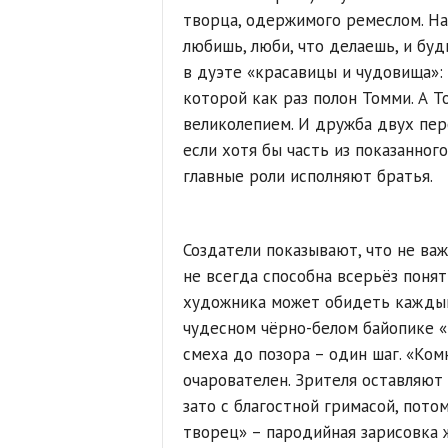
творца, одержимого ремеслом. Нап
любишь, люби, что делаешь, и буд
в дуэте «красавицы и чудовища»:
которой как раз полон Томми. А Т
великолепием. И дружба двух пер
если хотя бы часть из показанного
главные роли исполняют братья.
Создатели показывают, что не важ
не всегда способна всерьёз понят
художника может обидеть каждый
чудесном чёрно-белом байопике «Э
смеха до позора – один шаг. «Ком
очарователен. Зрителя оставляют
зато с благостной гримасой, пото
творец» – пародийная зарисовка 