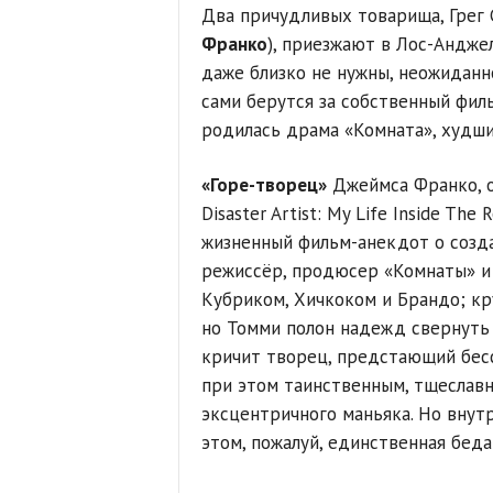
Два причудливых товарища, Грег 
Франко
), приезжают в Лос-Анджел
даже близко не нужны, неожиданно
сами берутся за собственный фильм
родилась драма «Комната», худши
«Горе-творец»
Джеймса Франко, о
Disaster Artist: My Life Inside The
жизненный фильм-анекдот о созд
режиссёр, продюсер «Комнаты» и 
Кубриком, Хичкоком и Брандо; кру
но Томми полон надежд свернуть
кричит творец, предстающий бес
при этом таинственным, тщеславн
эксцентричного маньяка. Но внутр
этом, пожалуй, единственная беда