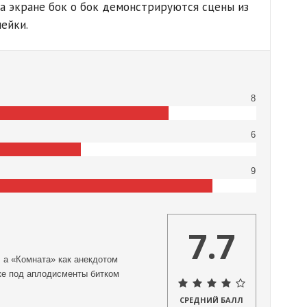
на экране бок о бок демонстрируются сцены из
ейки.
8
6
9
7.7
 а «Комната» как анекдотом
аже под аплодисменты битком
СРЕДНИЙ БАЛЛ