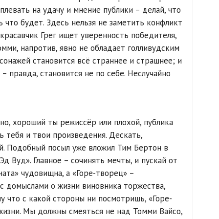
левать на удачу и мнение публики – делай, что
ь что будет. Здесь нельзя не заметить конфликт
 красавчик Грег ищет уверенность победителя,
омми, напротив, явно не обладает голливудским
сонажей становится всё страннее и страшнее; и
 – правда, становится не по себе. Неслучайно
но, хороший ты режиссёр или плохой, публика
ь тебя и твои произведения. Дескать,
. Подобный посыл уже вложил Тим Бертон в
д Вуд». Главное – сочинять мечты, и пускай от
ната» чудовищна, а «Горе-творец» –
 с домыслами о жизни виновника торжества,
му что с какой стороны ни посмотришь, «Горе-
жизни. Мы должны смеяться не над Томми Вайсо,