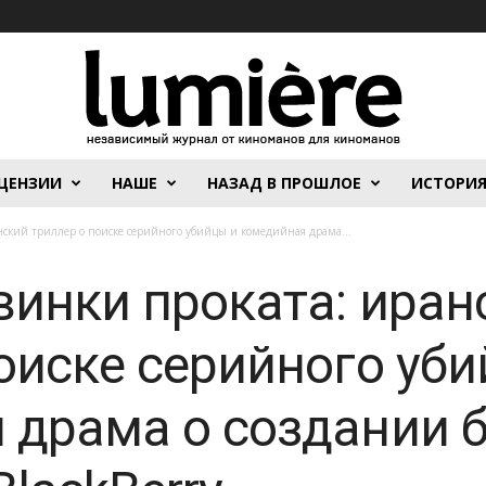
ЦЕНЗИИ
НАШЕ
НАЗАД В ПРОШЛОЕ
ИСТОРИ
ский триллер о поиске серийного убийцы и комедийная драма...
винки проката: иран
оиске серийного уб
 драма о создании б