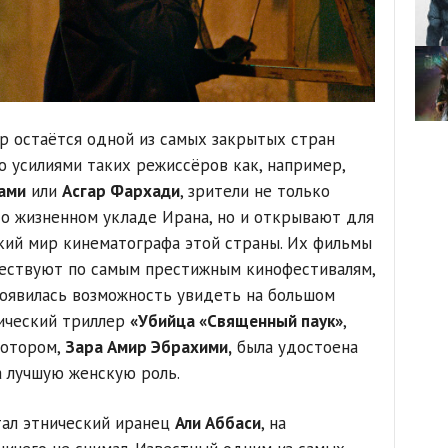
р остаётся одной из самых закрытых стран
о усилиями таких режиссёров как, например,
ами
или
Асгар Фархади
, зрители не только
о жизненном укладе Ирана, но и открывают для
кий мир кинематографа этой страны. Их фильмы
ествуют по самым престижным кинофестивалям,
появилась возможность увидеть на большом
ический триллер
«Убийца «Священный паук»
,
котором,
Зара Амир Эбрахими,
была удостоена
а лучшую женскую роль.
тал этнический иранец
Али Аббаси
, на