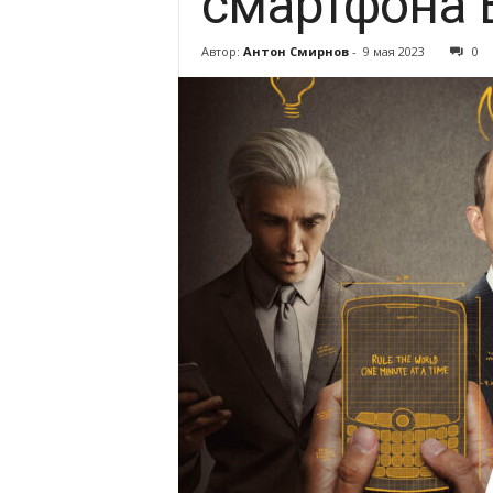
смартфона B
Автор:
Антон Смирнов
-
9 мая 2023
0