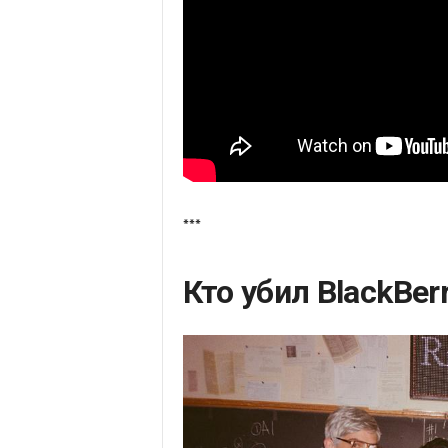
***
Кто убил BlackBer