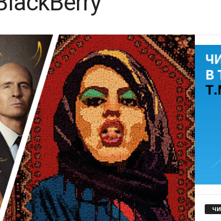
lackBerry
ЧИ