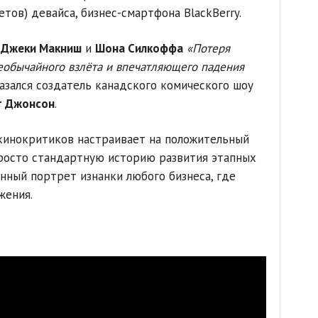
тов) девайса, бизнес-смартфона BlackBerry.
а
Джеки Макниш
и
Шона Силкоффа
«Потеря
необычайного взлёта и впечатляющего падения
казался создатель канадского комического шоу
т Джонсон
.
кинокритиков настраивает на положительный
просто стандартную историю развития этапных
нный портрет изнанки любого бизнеса, где
жения.