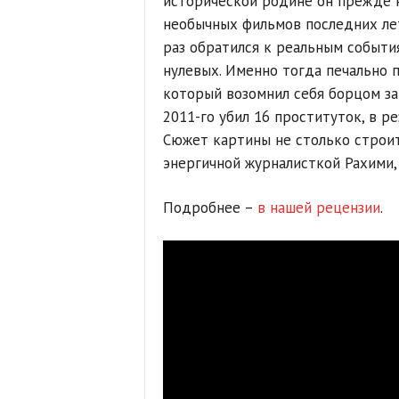
исторической родине он прежде н
необычных фильмов последних лет
раз обратился к реальным событ
нулевых. Именно тогда печально 
который возомнил себя борцом за 
2011-го убил 16 проституток, в ре
Сюжет картины не столько строит
энергичной журналисткой Рахими,
Подробнее –
в нашей рецензии
.