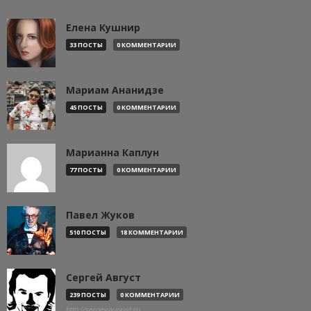
Елена Кушнир
33 ПОСТЫ
0 КОММЕНТАРИИ
Мариам Ананидзе
45 ПОСТЫ
0 КОММЕНТАРИИ
Марианна Каплун
77 ПОСТЫ
0 КОММЕНТАРИИ
Павел Жуков
510 ПОСТЫ
18 КОММЕНТАРИИ
Сергей Август
239 ПОСТЫ
0 КОММЕНТАРИИ
http://sergeyaugust.ru