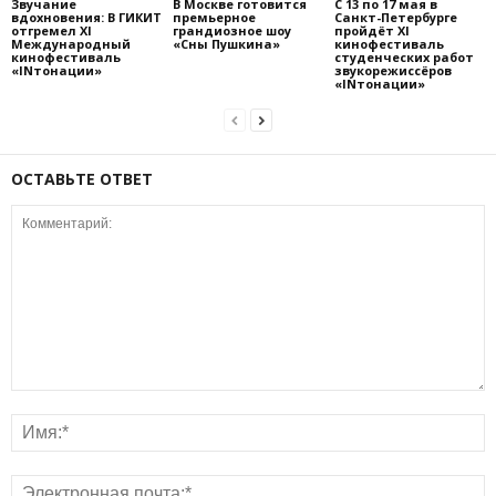
Звучание
В Москве готовится
С 13 по 17 мая в
вдохновения: В ГИКИТ
премьерное
Санкт-Петербурге
отгремел XI
грандиозное шоу
пройдёт XI
Международный
«Сны Пушкина»
кинофестиваль
кинофестиваль
студенческих работ
«INтонации»
звукорежиссёров
«INтонации»
ОСТАВЬТЕ ОТВЕТ