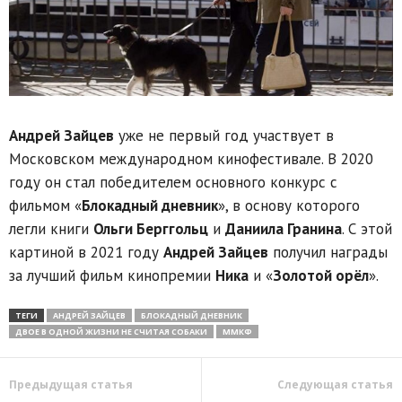
Андрей Зайцев
уже не первый год участвует в
Московском международном кинофестивале. В 2020
году он стал победителем основного конкурс с
фильмом «
Блокадный дневник
», в основу которого
легли книги
Ольги Берггольц
и
Даниила Гранина
. С этой
картиной в 2021 году
Андрей Зайцев
получил награды
за лучший фильм кинопремии
Ника
и «
Золотой орёл
».
ТЕГИ
АНДРЕЙ ЗАЙЦЕВ
БЛОКАДНЫЙ ДНЕВНИК
ДВОЕ В ОДНОЙ ЖИЗНИ НЕ СЧИТАЯ СОБАКИ
ММКФ
Предыдущая статья
Следующая статья