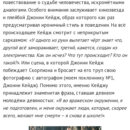
повествование о судьбе человечества, искромётными
диалогами. Особого внимания заслуживает кинозвезда
и плейбой Джонни Кейдж, образ которого как раз
предусматривал ироничный стиль в поведении. На всё
происходящее Кейдж смотрит с неприкрытым
сарказмом:
«У одного из руки вылетает чёрт знает что,
другой всё замораживает, третий, кажется, создан из
электричества. Как он исчез? Что тут происходит? Кто он
такой?»
. Или сцена, в которой Джонни Кейдж
побеждает Скорпиона и бросает на его труп свою
фотографию с автографом (моем поклоннику №1,
Джонни Кейдж). Помимо этого, именно Кейджу
принадлежит знаменитая фраза, ставшая девизом
молодёжи девяностых:
«Я во вражеском окружении, я
не подготовлен, и меня окружают люди, которые, скорее
всего, желают мне смерти – я снова в школе!»
.