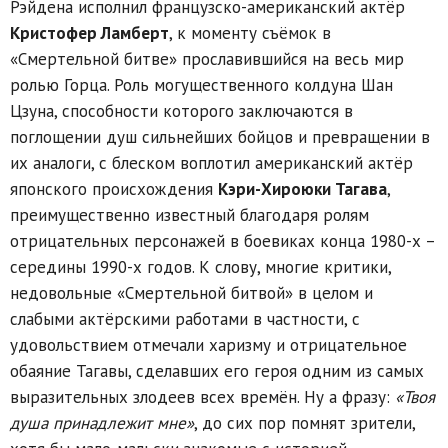
Рэйдена исполнил французско-американский актёр
Кристофер Ламберт
, к моменту съёмок в
«Смертельной битве» прославившийся на весь мир
ролью Горца. Роль могущественного колдуна Шан
Цзуна, способности которого заключаются в
поглощении душ сильнейших бойцов и превращении в
их аналоги, с блеском воплотил американский актёр
японского происхождения
Кэри-Хироюки Тагава
,
преимущественно известный благодаря ролям
отрицательных персонажей в боевиках конца 1980-х –
середины 1990-х годов. К слову, многие критики,
недовольные «Смертельной битвой» в целом и
слабыми актёрскими работами в частности, с
удовольствием отмечали харизму и отрицательное
обаяние Тагавы, сделавших его героя одним из самых
выразительных злодеев всех времён. Ну а фразу:
«Твоя
душа принадлежит мне»
, до сих пор помнят зрители,