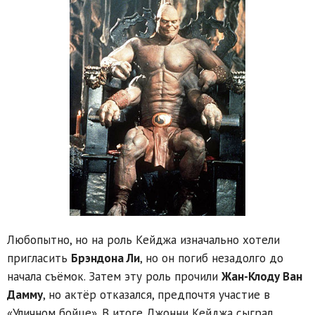
Любопытно, но на роль Кейджа изначально хотели
пригласить
Брэндона Ли
, но он погиб незадолго до
начала съёмок. Затем эту роль прочили
Жан-Клоду Ван
Дамму
, но актёр отказался, предпочтя участие в
«Уличном бойце». В итоге Джонни Кейджа сыграл