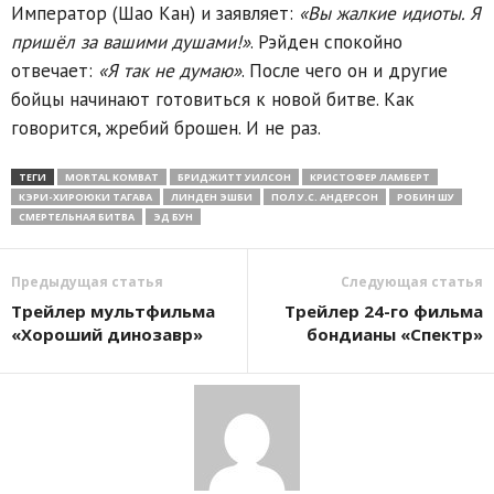
Император (Шао Кан) и заявляет:
«Вы жалкие идиоты. Я
пришёл за вашими душами!»
. Рэйден спокойно
отвечает:
«Я так не думаю»
. После чего он и другие
бойцы начинают готовиться к новой битве. Как
говорится, жребий брошен. И не раз.
ТЕГИ
MORTAL KOMBAT
БРИДЖИТТ УИЛСОН
КРИСТОФЕР ЛАМБЕРТ
КЭРИ-ХИРОЮКИ ТАГАВА
ЛИНДЕН ЭШБИ
ПОЛ У.С. АНДЕРСОН
РОБИН ШУ
СМЕРТЕЛЬНАЯ БИТВА
ЭД БУН
Предыдущая статья
Следующая статья
Трейлер мультфильма
Трейлер 24-го фильма
«Хороший динозавр»
бондианы «Спектр»