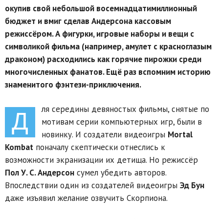
окупив свой небольшой восемнадцатимиллионный
бюджет и вмиг сделав Андерсона кассовым
режиссёром. А фигурки, игровые наборы и вещи с
символикой фильма (например, амулет с красноглазым
драконом) расходились как горячие пирожки среди
многочисленных фанатов. Ещё раз вспомним историю
знаменитого фэнтези-приключения.
ля середины девяностых фильмы, снятые по
Д
мотивам серии компьютерных игр, были в
новинку. И создатели видеоигры
Mortal
Kombat
поначалу скептически отнеслись к
возможности экранизации их детища. Но режиссёр
Пол У. С. Андерсон
сумел убедить авторов.
Впоследствии один из создателей видеоигры
Эд Бун
даже изъявил желание озвучить Скорпиона.