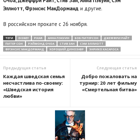
Очоа, Джеффри Райт, Стив Зан, Анна Пэкуин, Сэм
Эллиотт, Фрэнсис МакДорманд
и другие.
В российском прокате с 26 ноября.
ТЕГИ
DISNEY
PIXAR
АННА ПЭКУИН
БОБ ПИТЕРСОН
ДЖЕФФРИ РАЙТ
ПИТЕР СОН
РЭЙМОНД ОЧОА
СТИВ ЗАН
СЭМ ЭЛЛИОТТ
ФРЭНСИС МАКДОРМАНД
ХОРОШИЙ ДИНОЗАВР
ЭНРИКО КАСАРОСА
Предыдущая статья
Следующая статья
Каждая шведская семья
Добро пожаловать на
несчастлива по-своему:
турнир: 20 лет фильму
«Шведская история
«Смертельная битва»
любви»