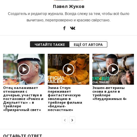
Павел Жуков
Создатель и редактор журнала. Всегда слежу за тем, чтобы всё было
вычитано, перепроверено и красиво свёрстано.
ЧИТАЙТЕ ТАКЖЕ
ЕЩЁ ОТ АВТОРА
Отец налаживает
Эмма Стоун
Экшен-ветераны
отношения с
переживает
снова в деле в
дочерью, участвуя в
фантастическую
трейлере
постановке «Ромео и
эволюцию в
«Неудержимых 4»
Джульетты» – в
трейлере фильма
трейлере
«Бедные-
«Призрачный свет»
несчастные»
ОСТАВЬТЕ ОТВЕТ