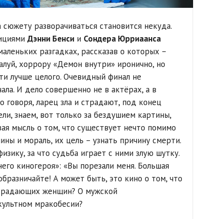
 сюжету разворачиваться становится некуда.
зициями
Дэнни Бенси
и
Сондера Юрриаанса
маленьких разгадках, рассказав о которых –
алуй, хоррору «Демон внутри» иронично, но
ти лучше целого. Очевидный финал не
ала. И дело совершенно не в актёрах, а в
 говоря, ларец зла и страдают, под конец
ели, знаем, вот только за бездушием картины,
вая мысль о том, что существует нечто помимо
ны и мораль, их цель – узнать причину смерти.
зику, за что судьба играет с ними злую шутку.
его киногероя»: «Вы порезали меня. Большая
образничайте! А может быть, это кино о том, что
традающих женщин? О мужской
культном мракобесии?