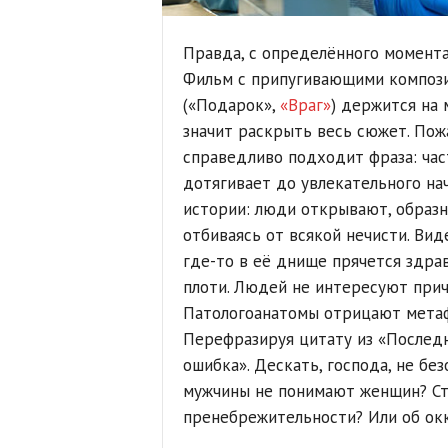
Правда, с определённого момента
Фильм с припугивающими компо
(«Подарок»,
«Враг»
) держится на 
значит раскрыть весь сюжет. Пож
справедливо подходит фраза: час
дотягивает до увлекательного нач
истории: люди открывают, образно
отбиваясь от всякой нечисти. Вид
где-то в её днище прячется здра
плоти. Людей не интересуют причи
Патологоанатомы отрицают метафи
Перефразируя цитату из «Последн
ошибка». Дескать, господа, не без
мужчины не понимают женщин? С
пренебрежительности? Или об ок