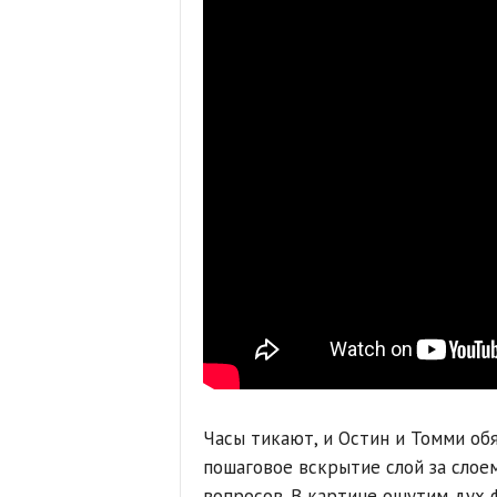
Часы тикают, и Остин и Томми об
пошаговое вскрытие слой за слое
вопросов. В картине ощутим дух ф