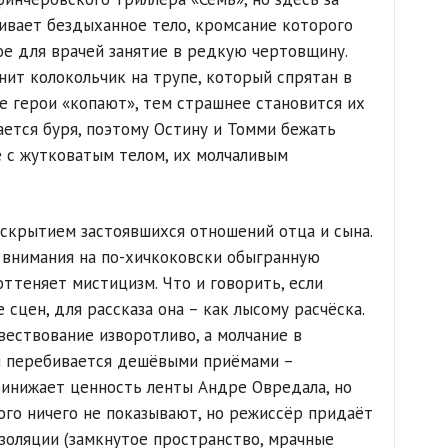
чивает бездыханное тело, кромсание которого
е для врачей занятие в редкую чертовщину.
нит колокольчик на трупе, который спрятан в
е герои «копают», тем страшнее становится их
ается буря, поэтому Остину и Томми бежать
е с жутковатым телом, их молчаливым
скрытием застоявшихся отношений отца и сына.
внимания на по-хичкоковски обыгранную
оттеняет мистицизм. Что и говорить, если
 сцен, для рассказа она – как лысому расчёска.
вествование изворотливо, а молчание в
я перебивается дешёвыми приёмами –
ринижает ценность ленты Андре Овредала, но
ого ничего не показывают, но режиссёр придаёт
золяции (замкнутое пространство, мрачные