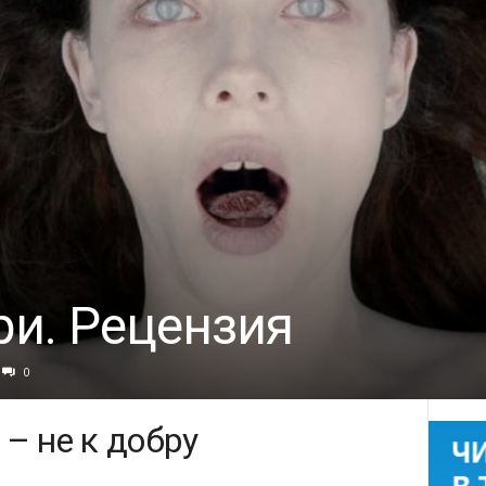
ри. Рецензия
0
– не к добру