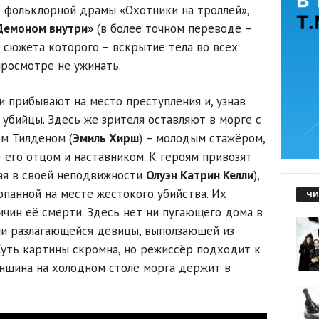
р фольклорной драмы «Охотники на троллей»,
Демоном внутри»
(в более точном переводе –
 сюжета которого – вскрытие тела во всех
просмотре не ужинать.
и прибывают на место преступления и, узнав
 убийцы. Здесь же зрителя оставляют в морге с
м Тилденом (
Эмиль Хирш
) – молодым стажёром,
– его отцом и наставником. К героям привозят
ая в своей неподвижности
Олуэн Катрин Келли
),
опанной на месте жестокого убийства. Их
ЧИ
ичин её смерти. Здесь нет ни пугающего дома в
 ни разлагающейся девицы, выползающей из
 Суть картины скромна, но режиссёр подходит к
нщина на холодном столе морга держит в