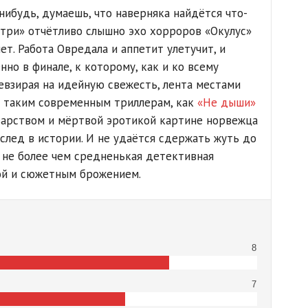
ибудь, думаешь, что наверняка найдётся что-
утри» отчётливо слышно эхо хорроров «Окулус»
ет. Работа Овредала и аппетит улетучит, и
нно в финале, к которому, как и ко всему
Невзирая на идейную свежесть, лента местами
те таким современным триллерам, как
«Не дыши»
варством и мёртвой эротикой картине норвежца
 след в истории. И не удаётся сдержать жуть до
 не более чем средненькая детективная
ой и сюжетным брожением.
8
7