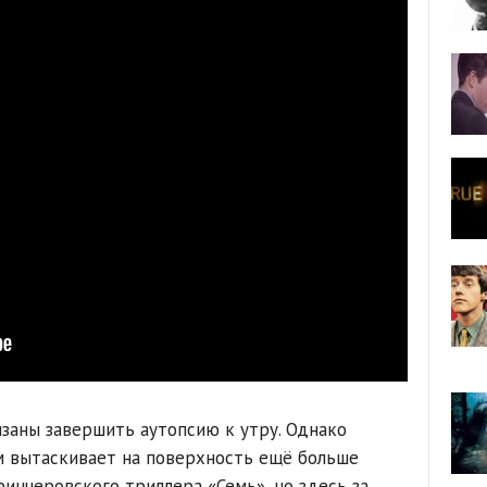
язаны завершить аутопсию к утру. Однако
м вытаскивает на поверхность ещё больше
инчеровского триллера «Семь», но здесь за