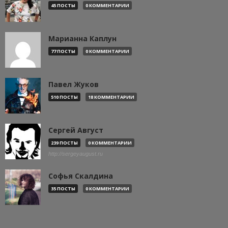
45 ПОСТЫ
0 КОММЕНТАРИИ
Марианна Каплун
77 ПОСТЫ
0 КОММЕНТАРИИ
Павел Жуков
510 ПОСТЫ
18 КОММЕНТАРИИ
Сергей Август
239 ПОСТЫ
0 КОММЕНТАРИИ
http://sergeyaugust.ru
Софья Скалдина
35 ПОСТЫ
0 КОММЕНТАРИИ