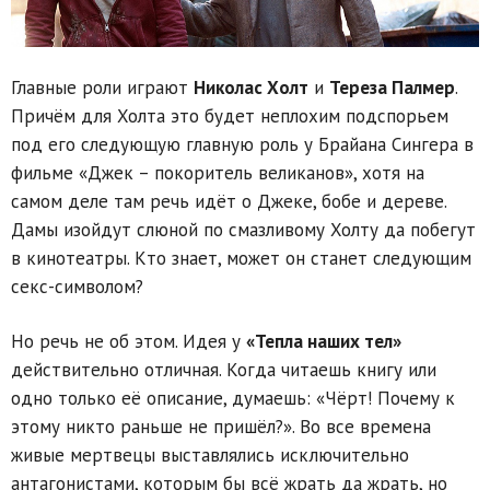
Главные роли играют
Николас Холт
и
Тереза Палмер
.
Причём для Холта это будет неплохим подспорьем
под его следующую главную роль у Брайана Сингера в
фильме «Джек – покоритель великанов», хотя на
самом деле там речь идёт о Джеке, бобе и дереве.
Дамы изойдут слюной по смазливому Холту да побегут
в кинотеатры. Кто знает, может он станет следующим
секс-символом?
Но речь не об этом. Идея у
«Тепла наших тел»
действительно отличная. Когда читаешь книгу или
одно только её описание, думаешь: «Чёрт! Почему к
этому никто раньше не пришёл?». Во все времена
живые мертвецы выставлялись исключительно
антагонистами, которым бы всё жрать да жрать, но