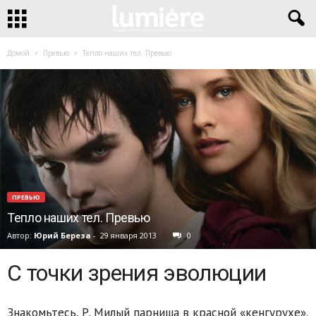
Домой
Превью
Тепло наших тел. Превью
ПРЕВЬЮ
Тепло наших тел. Превью
Автор:
Юрий Береза
-
29 января 2013
0
C точки зрения эволюции
Знакомьтесь, Р. Милый парниша в красной «кенгурухе».