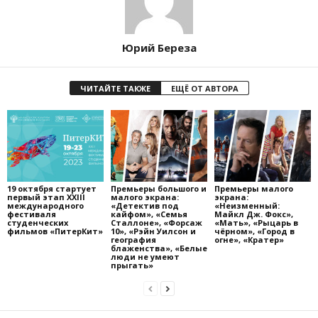
Юрий Береза
ЧИТАЙТЕ ТАКЖЕ
ЕЩЁ ОТ АВТОРА
19 октября стартует
Премьеры большого и
Премьеры малого
первый этап XXIII
малого экрана:
экрана:
международного
«Детектив под
«Неизменный:
фестиваля
кайфом», «Семья
Майкл Дж. Фокс»,
студенческих
Сталлоне», «Форсаж
«Мать», «Рыцарь в
фильмов «ПитерКит»
10», «Рэйн Уилсон и
чёрном», «Город в
география
огне», «Кратер»
блаженства», «Белые
люди не умеют
прыгать»