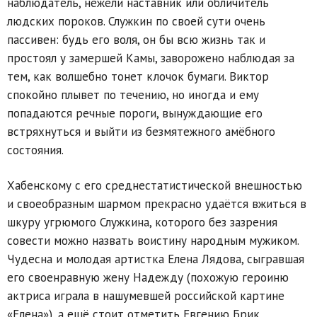
наблюдатель, нежели наставник или обличитель
людских пороков. Служкин по своей сути очень
пассивен: будь его воля, он бы всю жизнь так и
простоял у замершей Камы, заворожено наблюдая за
тем, как волшебно тонет клочок бумаги. Виктор
спокойно плывет по течению, но иногда и ему
попадаются речные пороги, вынуждающие его
встряхнуться и выйти из безмятежного амёбного
состояния.
Хабенскому с его среднестатистической внешностью
и своеобразным шармом прекрасно удаётся вжиться в
шкуру угрюмого Служкина, которого без зазрения
совести можно назвать воистину народным мужиком.
Чудесна и молодая артистка Елена Лядова, сыгравшая
его своенравную жену Надежду (похожую героиню
актриса играла в нашумевшей российской картине
«Елена»), а ещё стоит отметить Евгению Брик,