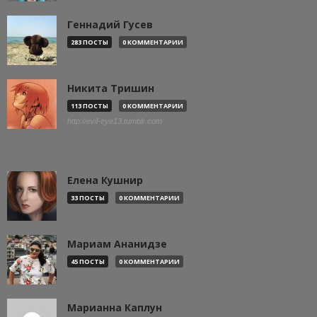
Геннадий Гусев
283 ПОСТЫ
0 КОММЕНТАРИИ
Никита Тришин
113 ПОСТЫ
0 КОММЕНТАРИИ
http://evil-eye13.tumblr.com
Елена Кушнир
33 ПОСТЫ
0 КОММЕНТАРИИ
Мариам Ананидзе
45 ПОСТЫ
0 КОММЕНТАРИИ
Марианна Каплун