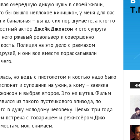
ивая очередную дикую чушь в своей жизни,
го бы вышло неплохое кинишко», у меня для вас
 и банальная – вы до сих пор думаете, а кто-то
вестный актёр
Джейк Джонсон
и его супруга
т него ржавый револьвер и совершенно
ость. Полиция на это дело с размахом
друзей, и они все вместе пораскапывали
чего.
чилась, но ведь с пистолетом и костью надо было
спонат и супешник на ужин, а кому – завязка
ЧИ
жонсон и выбрал второе. Это не шутка. Фильм
вился из такого пустячкового эпизода, по
его в душу молодому человеку. Целых три года
чем встреча с товарищем и режиссёром
Джо
местам: мол, снимаем.