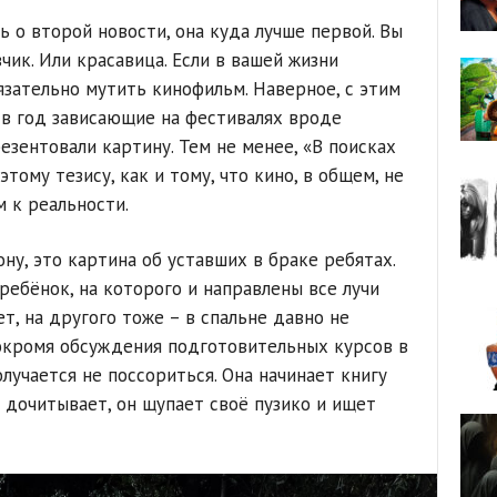
 о второй новости, она куда лучше первой. Вы
чик. Или красавица. Если в вашей жизни
язательно мутить кинофильм. Наверное, с этим
а в год зависающие на фестивалях вроде
резентовали картину. Тем не менее, «В поисках
тому тезису, как и тому, что кино, в общем, не
 к реальности.
ну, это картина об уставших в браке ребятах.
 ребёнок, на которого и направлены все лучи
ет, на другого тоже – в спальне давно не
окромя обсуждения подготовительных курсов в
олучается не поссориться. Она начинает книгу
 дочитывает, он щупает своё пузико и ищет