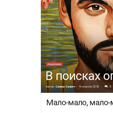
РЕЦЕНЗИИ
В поисках о
Автор:
Савва Савич
-
19 апреля 2018
0
Мало-мало, мало-м