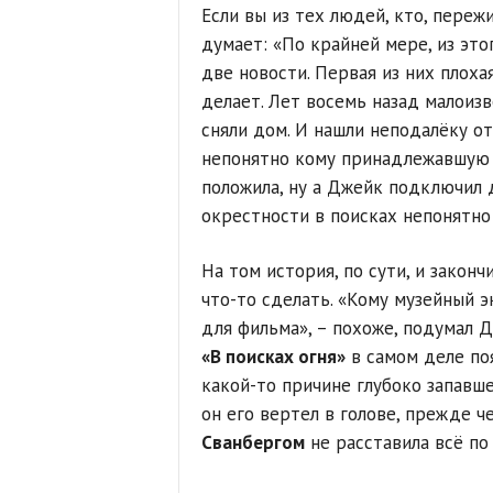
Если вы из тех людей, кто, переж
думает: «По крайней мере, из это
две новости. Первая из них плохая
делает. Лет восемь назад малоиз
сняли дом. И нашли неподалёку о
непонятно кому принадлежавшую к
положила, ну а Джейк подключил 
окрестности в поисках непонятно 
На том история, по сути, и закон
что-то сделать. «Кому музейный эк
для фильма», – похоже, подумал Д
«В поисках огня»
в самом деле поя
какой-то причине глубоко запавш
он его вертел в голове, прежде 
Сванбергом
не расставила всё по 