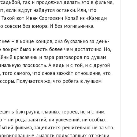
садьбой, так и продолжил делать это в фильме,
т, если вдруг найдутся останки. Или, что
. Такой вот Иван Сергеевич Копай из «Камеди
о совсем без юмора. И без могильничка.
нее – в конце концов, она буквально за день-
р вокруг было и есть более чем достаточно. Но,
чайный красавчик и пара разговоров по душам
альную плоскость. А ведь и с той, и с другой
 того самого, что снова зажжёт отношения, что
ссоры. Получается же, что ребята в лучшем
ешить бэкграунд главных героев, но и с ним,
о – ни рода занятий, ни увлечений, ни особых
ытий фильма, зацепиться решительно не за что.
овизированные диалоги подуставших от жизни