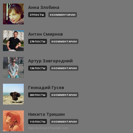
Анна Злобина
37 ПОСТЫ
0 КОММЕНТАРИИ
Антон Смирнов
279 ПОСТЫ
0 КОММЕНТАРИИ
Артур Завгородний
136 ПОСТЫ
0 КОММЕНТАРИИ
Геннадий Гусев
283 ПОСТЫ
0 КОММЕНТАРИИ
Никита Тришин
113 ПОСТЫ
0 КОММЕНТАРИИ
http://evil-eye13.tumblr.com