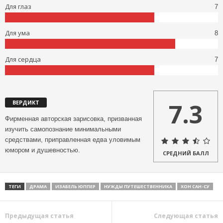
Для глаз
7
Для ума
8
Для сердца
7
7.3
ВЕРДИКТ
Фирменная авторская зарисовка, призванная
изучить самопознание минимальными
средствами, приправленная едва уловимым
юмором и душевностью.
СРЕДНИЙ БАЛЛ
ТЕГИ
ДРАМА
ИЗАБЕЛЬ ЮППЕР
НУЖДЫ ПУТЕШЕСТВЕННИКА
ХОН САН-СУ
Предыдущая статья
Следующая статья