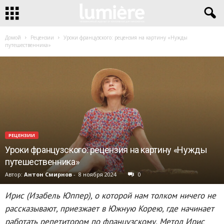
Домой
Рецензии
Уроки французского: рецензия на картину «Нужды
путешественника»
РЕЦЕНЗИИ
Уроки французского: рецензия на картину «Нужды
путешественника»
Автор:
Антон Смирнов
-
8 ноября 2024
0
Ирис (Изабель Юппер), о которой нам толком ничего не
рассказывают, приезжает в Южную Корею, где начинает
работать репетитором по французскому. Метод Ирис