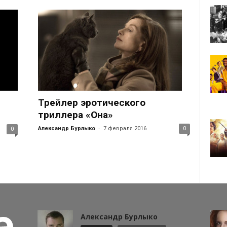
Трейлер эротического
триллера «Она»
-
Александр Бурлыко
7 февраля 2016
0
0
Александр Бурлыко