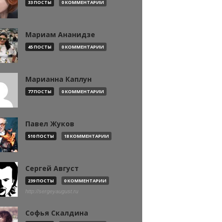
33 ПОСТЫ
0 КОММЕНТАРИИ
Мариам Ананидзе
45 ПОСТЫ
0 КОММЕНТАРИИ
Марианна Каплун
77 ПОСТЫ
0 КОММЕНТАРИИ
Павел Жуков
510 ПОСТЫ
18 КОММЕНТАРИИ
Сергей Август
239 ПОСТЫ
0 КОММЕНТАРИИ
http://sergeyaugust.ru
Софья Скалдина