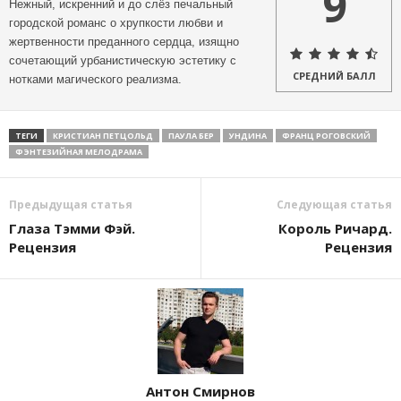
9
Нежный, искренний и до слёз печальный
городской романс о хрупкости любви и
жертвенности преданного сердца, изящно
сочетающий урбанистическую эстетику с
СРЕДНИЙ БАЛЛ
нотками магического реализма.
ТЕГИ
КРИСТИАН ПЕТЦОЛЬД
ПАУЛА БЕР
УНДИНА
ФРАНЦ РОГОВСКИЙ
ФЭНТЕЗИЙНАЯ МЕЛОДРАМА
Предыдущая статья
Следующая статья
Глаза Тэмми Фэй.
Король Ричард.
Рецензия
Рецензия
Антон Смирнов