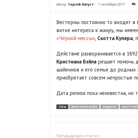
Автор:
Сергей Август
-
7 сентября 2017
Вестерны постоянно то входят в м
витке интереса к жанру, мы имее
«Чёрной мессы»
,
Скотта Купера
, 
Действие разворачивается в 1892
Кристиана Бэйла
решает помочь 
шайеннов и его семье до родных 
приобретает совсем непростые п
Дата релиза пока неизвестна, но 
ТЕГИ
КРИСТИАН БЭЙЛ
НЕДРУГИ
СКОТТ КУ
Предыдущая статья