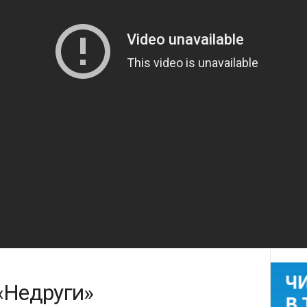
«Недруги»