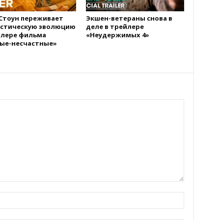
Стоун переживает
Экшен-ветераны снова в
стическую эволюцию
деле в трейлере
йлере фильма
«Неудержимых 4»
ые-несчастные»