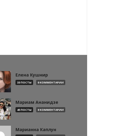
Елена Кушнир
33 ПОСТЫ
0 КОММЕНТАРИИ
Мариам Ананидзе
45 ПОСТЫ
0 КОММЕНТАРИИ
Марианна Каплун