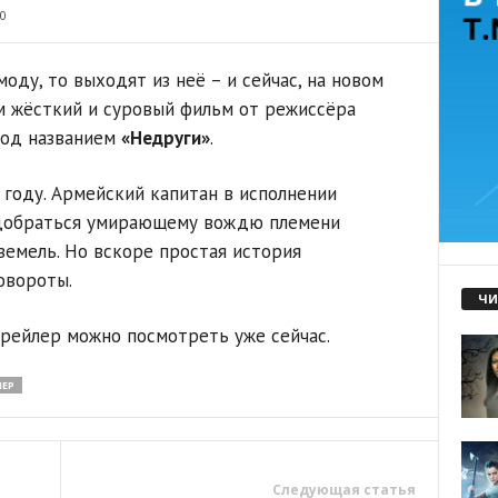
0
оду, то выходят из неё – и сейчас, на новом
м жёсткий и суровый фильм от режиссёра
под названием
«Недруги»
.
 году. Армейский капитан в исполнении
добраться умирающему вождю племени
земель. Но вскоре простая история
овороты.
ЧИ
трейлер можно посмотреть уже сейчас.
ПЕР
Следующая статья