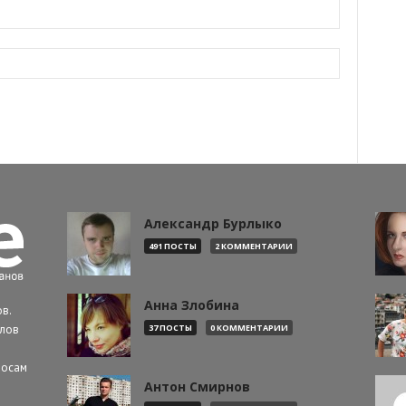
Александр Бурлыко
491 ПОСТЫ
2 КОММЕНТАРИИ
Анна Злобина
в.
алов
37 ПОСТЫ
0 КОММЕНТАРИИ
росам
Антон Смирнов