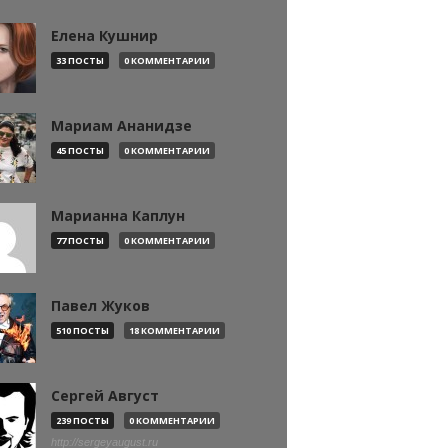
Елена Кушнир
33 ПОСТЫ
0 КОММЕНТАРИИ
Мариам Ананидзе
45 ПОСТЫ
0 КОММЕНТАРИИ
Марианна Каплун
77 ПОСТЫ
0 КОММЕНТАРИИ
Павел Жуков
510 ПОСТЫ
18 КОММЕНТАРИИ
Сергей Август
239 ПОСТЫ
0 КОММЕНТАРИИ
http://sergeyaugust.ru