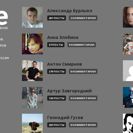
Александр Бурлыко
491 ПОСТЫ
2 КОММЕНТАРИИ
Анна Злобина
в.
алов
37 ПОСТЫ
0 КОММЕНТАРИИ
росам
Антон Смирнов
279 ПОСТЫ
0 КОММЕНТАРИИ
Артур Завгородний
136 ПОСТЫ
0 КОММЕНТАРИИ
Геннадий Гусев
283 ПОСТЫ
0 КОММЕНТАРИИ