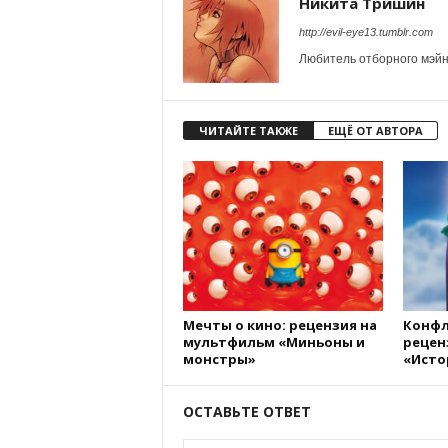
Никита Тришин
http://evil-eye13.tumblr.com
Любитель отборного мэйн
ЧИТАЙТЕ ТАКЖЕ
ЕЩЁ ОТ АВТОРА
Мечты о кино: рецензия на
Конфл
мультфильм «Миньоны и
рецен
монстры»
«Исто
ОСТАВЬТЕ ОТВЕТ