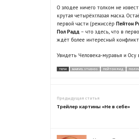
О злодее ничего толком не известн
крутая четырёхглазая маска. Оста
первой части (режиссёр
Пейтон Р
Пол Радд
– что здесь, что в перв
ждёт более интересный конфликт
Увидеть Человека-муравья и Осу 
ТЕГИ
MARVEL STUDIOS
ПЕЙТОН РИД
ПОЛ Р
Предыдущая статья
Трейлер картины «Не в себе»