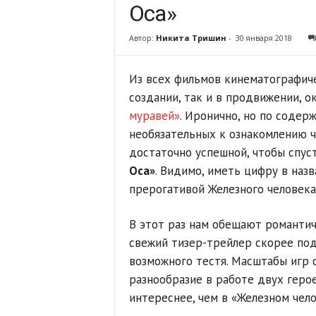
Оса»
Автор:
Никита Тришин
-
30 января 2018
Из всех фильмов кинематографиче
создании, так и в продвижении, 
муравей»
. Иронично, но по содер
необязательных к ознакомлению ча
достаточно успешной, чтобы спус
Оса»
. Видимо, иметь цифру в назв
прерогативой Железного человека
В этот раз нам обещают романти
свежий тизер-трейлер скорее под
возможного тестя. Масштабы игр 
разнообразие в работе двух геро
интереснее, чем в «Железном чело