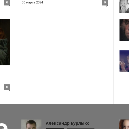
0
30 марта 2024
0
0
Александр Бурлыко