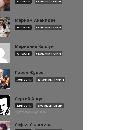
33 ПОСТЫ
0 КОММЕНТАРИИ
Мариам Ананидзе
45 ПОСТЫ
0 КОММЕНТАРИИ
Марианна Каплун
77 ПОСТЫ
0 КОММЕНТАРИИ
Павел Жуков
510 ПОСТЫ
18 КОММЕНТАРИИ
Сергей Август
239 ПОСТЫ
0 КОММЕНТАРИИ
http://sergeyaugust.ru
Софья Скалдина