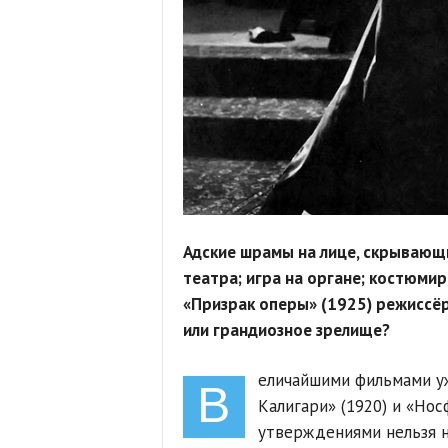
Адские шрамы на лице, скрывающи
театра; игра на органе; костюмир
«Призрак оперы» (1925) режиссёр
или грандиозное зрелище?
еличайшими фильмами у
В
Калигари» (1920) и «Нос
утверждениями нельзя н