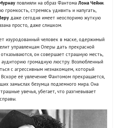
Мурнау
повлияли на образ Фантома
Лона Чейни
.
ю громкость, стремясь удивить и напугать,
Леру
даже сегодня имеет неоспоримо жуткую
азана просто, даже слишком.
ет изуродованный человек в маске, одержимый
велит управленцам Оперы дать прекрасной
е отказываются, он совершает страшную месть,
а аудиторию громадную люстру. Возлюбленный
аться с агрессивным незнакомцем, который
. Вскоре её увлечение Фантомом прекращается,
ещих замыслах безумца подземного мира. Она
страшные увечья, убегает, что разгневывает
справы.