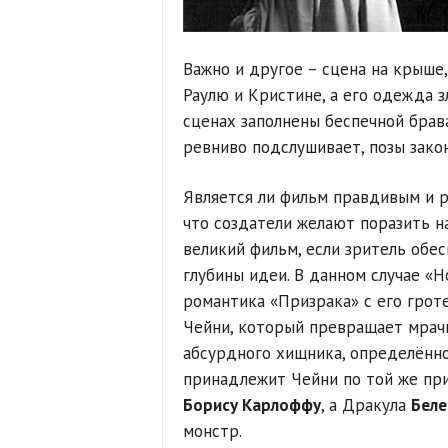
Важно и другое – сцена на крыше
Раулю и Кристине, а его одежда 
сценах заполнены беспечной бравад
ревниво подслушивает, позы зако
Является ли фильм правдивым и р
что создатели желают поразить н
великий фильм, если зритель обе
глубины идеи. В данном случае «
романтика «Призрака» с его грот
Чейни, который превращает мрачн
абсурдного хищника, определённ
принадлежит Чейни по той же пр
Борису Карлоффу
, а Дракула
Беле
монстр.