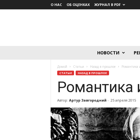
О НАС
ОБ ОЦЕНКАХ
ЖУРНАЛ В PDF
Lumière.
НОВОСТИ
РЕ
Журнал
о
Домой
Статьи
Назад в прошлое
Романтика 
кино
СТАТЬИ
НАЗАД В ПРОШЛОЕ
Романтика 
Автор:
Артур Завгородний
-
25 апреля 2015