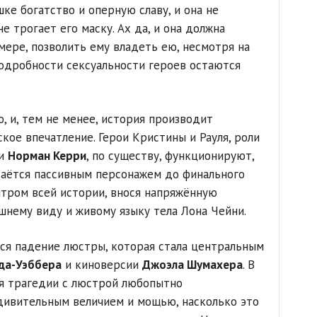
ке богатство и оперную славу, и она не
не трогает его маску. Ах да, и она должна
мере, позволить ему владеть ею, несмотря на
подробности сексуальности героев остаются
, и, тем не менее, история производит
кое впечатление. Герои Кристины и Рауля, роли
и
Норман Керри
, по существу, функционируют,
стаётся пассивным персонажем до финального
нтром всей истории, внося напряжённую
шнему виду и живому языку тела Лона Чейни.
ся падение люстры, которая стала центральным
да-Уэббера
и киноверсии
Джоэла Шумахера
. В
я трагедии с люстрой любопытно
дивительным величием и мощью, насколько это