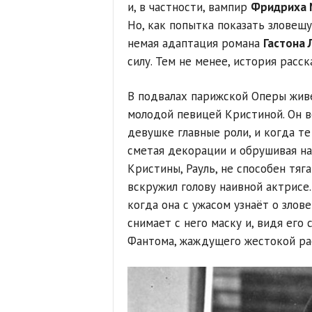
и, в частности, вампир
Фридриха 
Но, как попытка показать зловещу
немая адаптация романа
Гастона 
силу. Тем не менее, история расск
В подвалах парижской Оперы жив
молодой певицей Кристиной. Он 
девушке главные роли, и когда т
сметая декорации и обрушивая н
Кристины, Рауль, не способен тяг
вскружил голову наивной актрисе
когда она с ужасом узнаёт о злов
снимает с него маску и, видя его 
Фантома, жаждущего жестокой ра