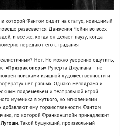
, в которой Фантом сидит на статуе, невидимый
зловеще развевается. Движения Чейни во всех
ой, и всё же, когда он делает паузу, когда
номерно передают его страдания.
еалистичным? Нет. Но можно уверенно ощутить,
ас.
«Призрак оперы»
Руперта Джулиана – не
спокоен поисками изящной художественности и
Носферату» нет равных. Однако мелодрама и
ескным подземельем и театральной игрой
ого мученика в жуткого, но мгновениями
о добавляют ему торжественности. Фантом
ичине, по которой Франкенштейн принадлежит
 Лугоши
. Такой бушующий, произвольный