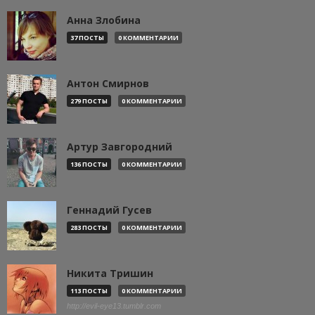
Анна Злобина
37 ПОСТЫ
0 КОММЕНТАРИИ
Антон Смирнов
279 ПОСТЫ
0 КОММЕНТАРИИ
Артур Завгородний
136 ПОСТЫ
0 КОММЕНТАРИИ
Геннадий Гусев
283 ПОСТЫ
0 КОММЕНТАРИИ
Никита Тришин
113 ПОСТЫ
0 КОММЕНТАРИИ
http://evil-eye13.tumblr.com