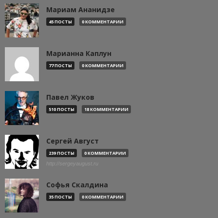
Мариам Ананидзе
45 ПОСТЫ
0 КОММЕНТАРИИ
Марианна Каплун
77 ПОСТЫ
0 КОММЕНТАРИИ
Павел Жуков
510 ПОСТЫ
18 КОММЕНТАРИИ
Сергей Август
239 ПОСТЫ
0 КОММЕНТАРИИ
http://sergeyaugust.ru
Софья Скалдина
35 ПОСТЫ
0 КОММЕНТАРИИ