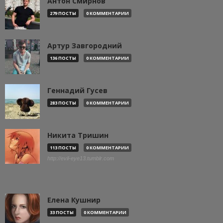
Антон Смирнов
279 ПОСТЫ
0 КОММЕНТАРИИ
Артур Завгородний
136 ПОСТЫ
0 КОММЕНТАРИИ
Геннадий Гусев
283 ПОСТЫ
0 КОММЕНТАРИИ
Никита Тришин
113 ПОСТЫ
0 КОММЕНТАРИИ
http://evil-eye13.tumblr.com
Елена Кушнир
33 ПОСТЫ
0 КОММЕНТАРИИ