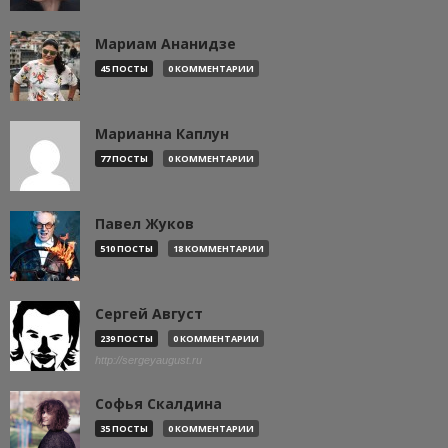
Мариам Ананидзе
45 ПОСТЫ
0 КОММЕНТАРИИ
Марианна Каплун
77 ПОСТЫ
0 КОММЕНТАРИИ
Павел Жуков
510 ПОСТЫ
18 КОММЕНТАРИИ
Сергей Август
239 ПОСТЫ
0 КОММЕНТАРИИ
http://sergeyaugust.ru
Софья Скалдина
35 ПОСТЫ
0 КОММЕНТАРИИ