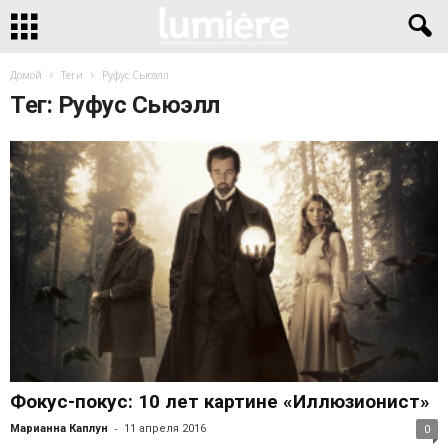
Домой
Теги
Руфус Сьюэлл
Тег: Руфус Сьюэлл
Фокус-покус: 10 лет картине «Иллюзионист»
-
Марианна Каплун
11 апреля 2016
0