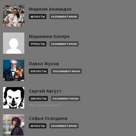
Мариам Ананидзе
45 ПОСТЫ
0 КОММЕНТАРИИ
Марианна Каплун
77 ПОСТЫ
0 КОММЕНТАРИИ
Павел Жуков
510 ПОСТЫ
18 КОММЕНТАРИИ
Сергей Август
239 ПОСТЫ
0 КОММЕНТАРИИ
http://sergeyaugust.ru
Софья Скалдина
35 ПОСТЫ
0 КОММЕНТАРИИ