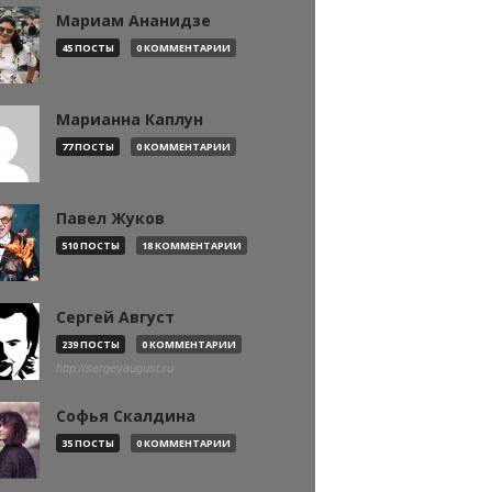
Мариам Ананидзе
45 ПОСТЫ
0 КОММЕНТАРИИ
Марианна Каплун
77 ПОСТЫ
0 КОММЕНТАРИИ
Павел Жуков
510 ПОСТЫ
18 КОММЕНТАРИИ
Сергей Август
239 ПОСТЫ
0 КОММЕНТАРИИ
http://sergeyaugust.ru
Софья Скалдина
35 ПОСТЫ
0 КОММЕНТАРИИ