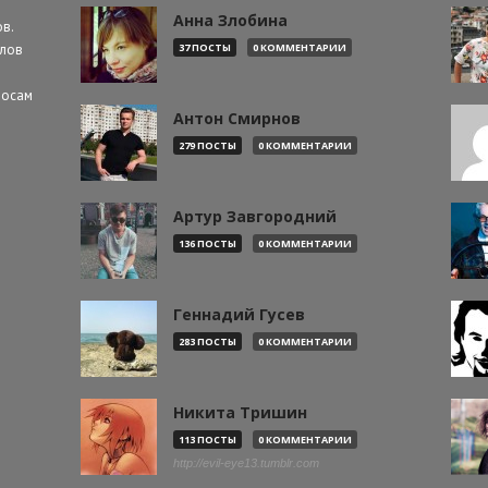
Анна Злобина
в.
алов
37 ПОСТЫ
0 КОММЕНТАРИИ
росам
Антон Смирнов
279 ПОСТЫ
0 КОММЕНТАРИИ
Артур Завгородний
136 ПОСТЫ
0 КОММЕНТАРИИ
Геннадий Гусев
283 ПОСТЫ
0 КОММЕНТАРИИ
Никита Тришин
113 ПОСТЫ
0 КОММЕНТАРИИ
http://evil-eye13.tumblr.com