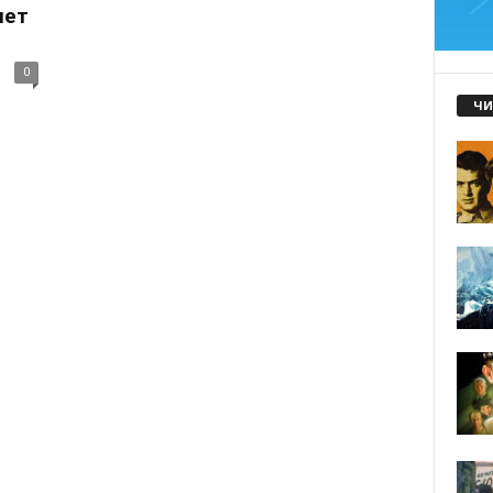
лет
0
ЧИ