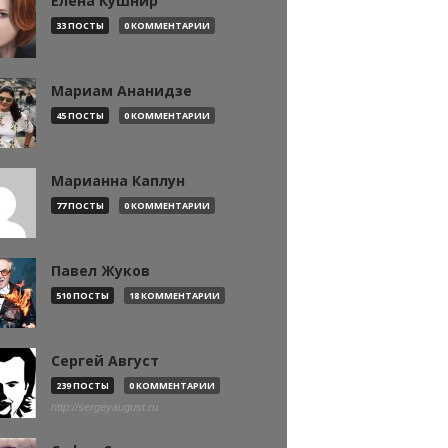
Елена Кушнир
33 ПОСТЫ
0 КОММЕНТАРИИ
Мариам Ананидзе
45 ПОСТЫ
0 КОММЕНТАРИИ
Марианна Каплун
77 ПОСТЫ
0 КОММЕНТАРИИ
Павел Жуков
510 ПОСТЫ
18 КОММЕНТАРИИ
Сергей Август
239 ПОСТЫ
0 КОММЕНТАРИИ
http://sergeyaugust.ru