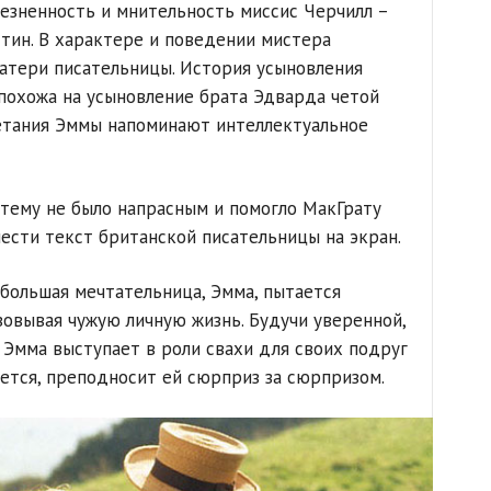
лезненность и мнительность миссис Черчилл –
стин. В характере и поведении мистера
атери писательницы. История усыновления
похожа на усыновление брата Эдварда четой
метания Эммы напоминают интеллектуальное
 тему не было напрасным и помогло МакГрату
ести текст британской писательницы на экран.
большая мечтательница, Эмма, пытается
зовывая чужую личную жизнь. Будучи уверенной,
 Эмма выступает в роли свахи для своих подруг
гается, преподносит ей сюрприз за сюрпризом.