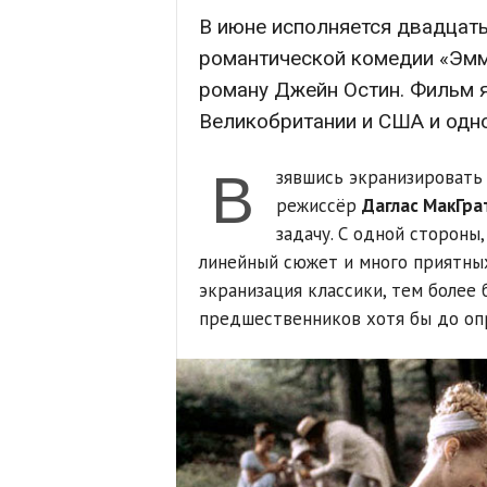
В июне исполняется двадцать
романтической комедии «Эмм
роману Джейн Остин. Фильм 
Великобритании и США и одно
В
зявшись экранизировать
режиссёр
Даглас МакГра
задачу. С одной стороны
линейный сюжет и много приятных
экранизация классики, тем более 
предшественников хотя бы до оп