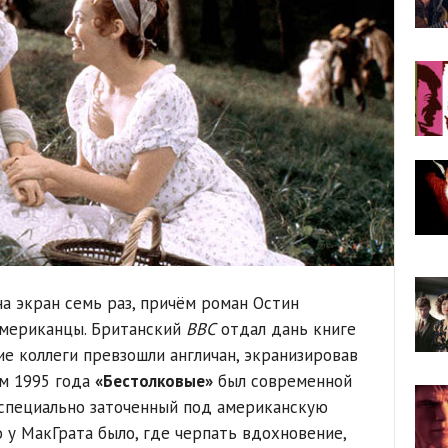
а экран семь раз, причём роман Остин
американцы. Британский
BBC
отдал дань книге
ие коллеги превзошли англичан, экранизировав
ьм 1995 года
«Бестолковые»
был современной
 специально заточенный под американскую
 у МакГрата было, где черпать вдохновение,