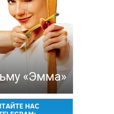
льму «Эмма»