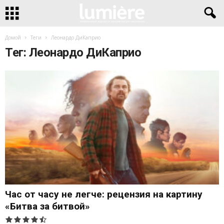
Домой
Теги
Леонардо ДиКаприо
Тег: Леонардо ДиКаприо
Час от часу не легче: рецензия на картину
«Битва за битвой»