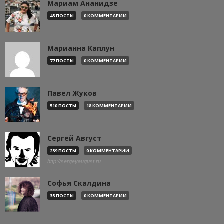
Мариам Ананидзе
45 ПОСТЫ
0 КОММЕНТАРИИ
Марианна Каплун
77 ПОСТЫ
0 КОММЕНТАРИИ
Павел Жуков
510 ПОСТЫ
18 КОММЕНТАРИИ
Сергей Август
239 ПОСТЫ
0 КОММЕНТАРИИ
http://sergeyaugust.ru
Софья Скалдина
35 ПОСТЫ
0 КОММЕНТАРИИ