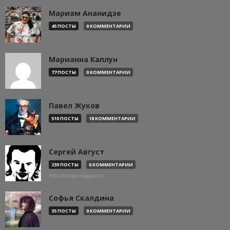
Мариам Ананидзе
45 ПОСТЫ
0 КОММЕНТАРИИ
Марианна Каплун
77 ПОСТЫ
0 КОММЕНТАРИИ
Павел Жуков
510 ПОСТЫ
18 КОММЕНТАРИИ
Сергей Август
239 ПОСТЫ
0 КОММЕНТАРИИ
http://sergeyaugust.ru
Софья Скалдина
35 ПОСТЫ
0 КОММЕНТАРИИ