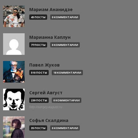
Мариам Ананидзе
45 ПОСТЫ
0 КОММЕНТАРИИ
Марианна Каплун
77 ПОСТЫ
0 КОММЕНТАРИИ
Павел Жуков
510 ПОСТЫ
18 КОММЕНТАРИИ
Сергей Август
239 ПОСТЫ
0 КОММЕНТАРИИ
http://sergeyaugust.ru
Софья Скалдина
35 ПОСТЫ
0 КОММЕНТАРИИ