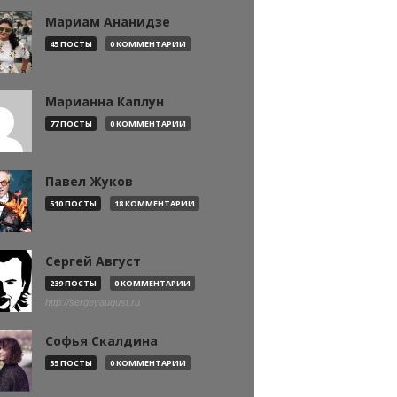
Мариам Ананидзе
45 ПОСТЫ
0 КОММЕНТАРИИ
Марианна Каплун
77 ПОСТЫ
0 КОММЕНТАРИИ
Павел Жуков
510 ПОСТЫ
18 КОММЕНТАРИИ
Сергей Август
239 ПОСТЫ
0 КОММЕНТАРИИ
http://sergeyaugust.ru
Софья Скалдина
35 ПОСТЫ
0 КОММЕНТАРИИ