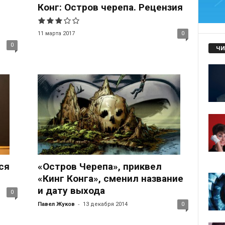
Конг: Остров черепа. Рецензия
11 марта 2017
0
0
ЧИ
ся
«Остров Черепа», приквел
«Кинг Конга», сменил название
и дату выхода
0
-
Павел Жуков
13 декабря 2014
0