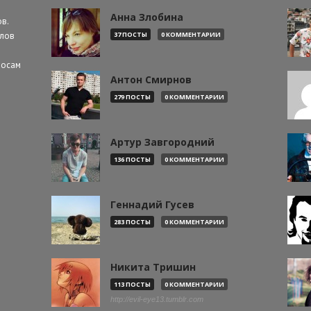
Анна Злобина
в.
алов
37 ПОСТЫ
0 КОММЕНТАРИИ
росам
Антон Смирнов
279 ПОСТЫ
0 КОММЕНТАРИИ
Артур Завгородний
136 ПОСТЫ
0 КОММЕНТАРИИ
Геннадий Гусев
283 ПОСТЫ
0 КОММЕНТАРИИ
Никита Тришин
113 ПОСТЫ
0 КОММЕНТАРИИ
http://evil-eye13.tumblr.com