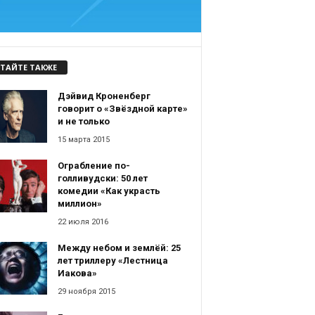
ТАЙТЕ ТАКЖЕ
Дэйвид Кроненберг
говорит о «Звёздной карте»
и не только
15 марта 2015
Ограбление по-
голливудски: 50 лет
комедии «Как украсть
миллион»
22 июля 2016
Между небом и землёй: 25
лет триллеру «Лестница
Иакова»
29 ноября 2015