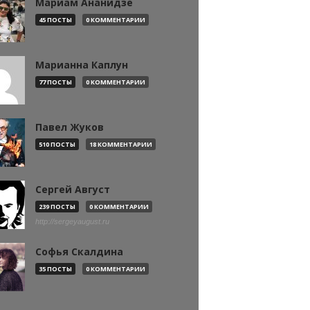
Мариам Ананидзе
45 ПОСТЫ
0 КОММЕНТАРИИ
Марианна Каплун
77 ПОСТЫ
0 КОММЕНТАРИИ
Павел Жуков
510 ПОСТЫ
18 КОММЕНТАРИИ
Сергей Август
239 ПОСТЫ
0 КОММЕНТАРИИ
http://sergeyaugust.ru
Софья Скалдина
35 ПОСТЫ
0 КОММЕНТАРИИ