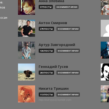
Анна Злобина
в.
алов
37 ПОСТЫ
0 КОММЕНТАРИИ
росам
Антон Смирнов
279 ПОСТЫ
0 КОММЕНТАРИИ
Артур Завгородний
136 ПОСТЫ
0 КОММЕНТАРИИ
Геннадий Гусев
283 ПОСТЫ
0 КОММЕНТАРИИ
Никита Тришин
113 ПОСТЫ
0 КОММЕНТАРИИ
http://evil-eye13.tumblr.com