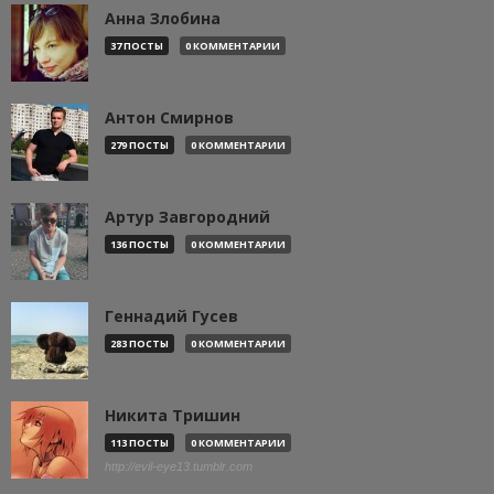
Анна Злобина
37 ПОСТЫ
0 КОММЕНТАРИИ
Антон Смирнов
279 ПОСТЫ
0 КОММЕНТАРИИ
Артур Завгородний
136 ПОСТЫ
0 КОММЕНТАРИИ
Геннадий Гусев
283 ПОСТЫ
0 КОММЕНТАРИИ
Никита Тришин
113 ПОСТЫ
0 КОММЕНТАРИИ
http://evil-eye13.tumblr.com