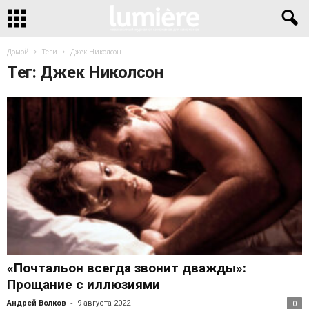
Домой
Теги
Джек Николсон
Тег: Джек Николсон
«Почтальон всегда звонит дважды»:
Прощание с иллюзиями
-
Андрей Волков
9 августа 2022
0