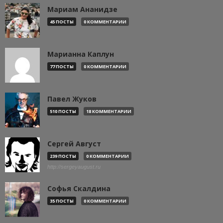
Мариам Ананидзе
45 ПОСТЫ
0 КОММЕНТАРИИ
Марианна Каплун
77 ПОСТЫ
0 КОММЕНТАРИИ
Павел Жуков
510 ПОСТЫ
18 КОММЕНТАРИИ
Сергей Август
239 ПОСТЫ
0 КОММЕНТАРИИ
http://sergeyaugust.ru
Софья Скалдина
35 ПОСТЫ
0 КОММЕНТАРИИ