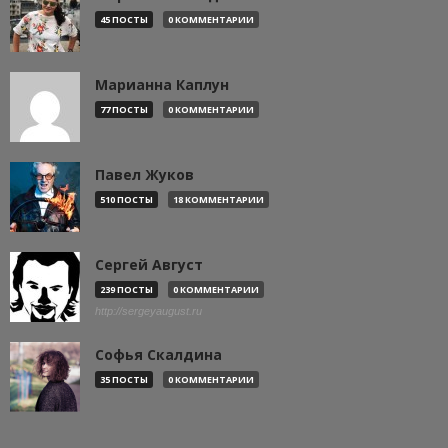
45 ПОСТЫ
0 КОММЕНТАРИИ
Марианна Каплун
77 ПОСТЫ
0 КОММЕНТАРИИ
Павел Жуков
510 ПОСТЫ
18 КОММЕНТАРИИ
Сергей Август
239 ПОСТЫ
0 КОММЕНТАРИИ
http://sergeyaugust.ru
Софья Скалдина
35 ПОСТЫ
0 КОММЕНТАРИИ