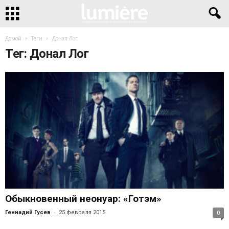
Домой
Теги
Донал Лог
Тег: Донал Лог
Обыкновенный неонуар: «Готэм»
-
Геннадий Гусев
25 февраля 2015
0