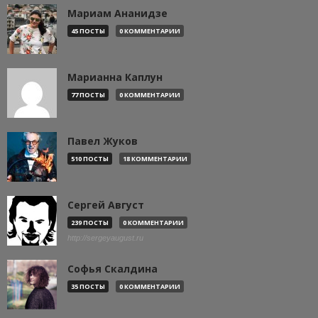
Мариам Ананидзе
45 ПОСТЫ
0 КОММЕНТАРИИ
Марианна Каплун
77 ПОСТЫ
0 КОММЕНТАРИИ
Павел Жуков
510 ПОСТЫ
18 КОММЕНТАРИИ
Сергей Август
239 ПОСТЫ
0 КОММЕНТАРИИ
http://sergeyaugust.ru
Софья Скалдина
35 ПОСТЫ
0 КОММЕНТАРИИ