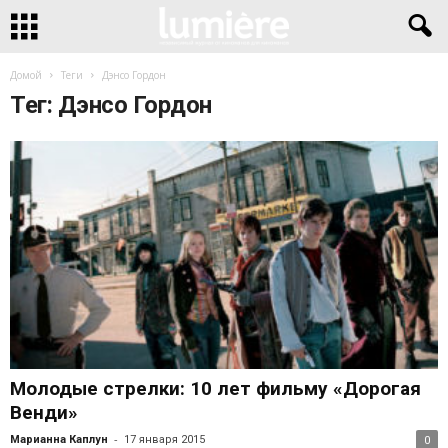
Домой
Теги
Дэнсо Гордон
Тег: Дэнсо Гордон
Молодые стрелки: 10 лет фильму «Дорогая
Венди»
-
Марианна Каплун
17 января 2015
0