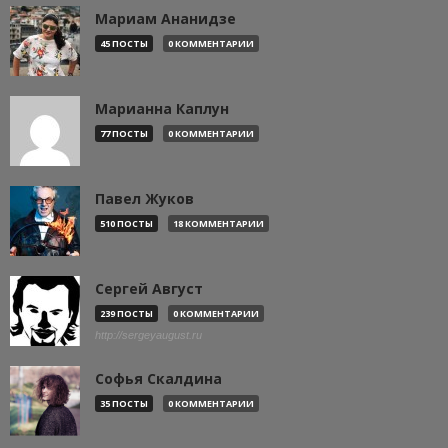
Мариам Ананидзе
45 ПОСТЫ
0 КОММЕНТАРИИ
Марианна Каплун
77 ПОСТЫ
0 КОММЕНТАРИИ
Павел Жуков
510 ПОСТЫ
18 КОММЕНТАРИИ
Сергей Август
239 ПОСТЫ
0 КОММЕНТАРИИ
http://sergeyaugust.ru
Софья Скалдина
35 ПОСТЫ
0 КОММЕНТАРИИ