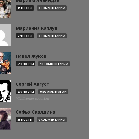
Мариам Ананидзе
45 ПОСТЫ
0 КОММЕНТАРИИ
Марианна Каплун
77 ПОСТЫ
0 КОММЕНТАРИИ
Павел Жуков
510 ПОСТЫ
18 КОММЕНТАРИИ
Сергей Август
239 ПОСТЫ
0 КОММЕНТАРИИ
http://sergeyaugust.ru
Софья Скалдина
35 ПОСТЫ
0 КОММЕНТАРИИ