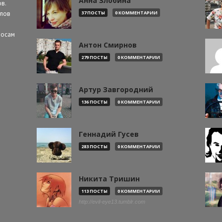
Анна Злобина
в.
алов
37 ПОСТЫ
0 КОММЕНТАРИИ
росам
Антон Смирнов
279 ПОСТЫ
0 КОММЕНТАРИИ
Артур Завгородний
136 ПОСТЫ
0 КОММЕНТАРИИ
Геннадий Гусев
283 ПОСТЫ
0 КОММЕНТАРИИ
Никита Тришин
113 ПОСТЫ
0 КОММЕНТАРИИ
http://evil-eye13.tumblr.com