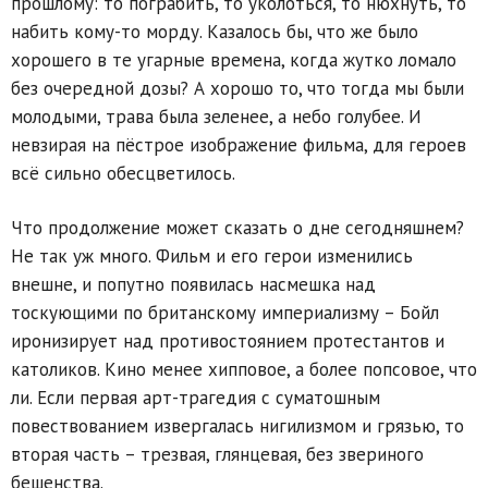
прошлому: то пограбить, то уколоться, то нюхнуть, то
набить кому-то морду. Казалось бы, что же было
хорошего в те угарные времена, когда жутко ломало
без очередной дозы? А хорошо то, что тогда мы были
молодыми, трава была зеленее, а небо голубее. И
невзирая на пёстрое изображение фильма, для героев
всё сильно обесцветилось.
Что продолжение может сказать о дне сегодняшнем?
Не так уж много. Фильм и его герои изменились
внешне, и попутно появилась насмешка над
тоскующими по британскому империализму – Бойл
иронизирует над противостоянием протестантов и
католиков. Кино менее хипповое, а более попсовое, что
ли. Если первая арт-трагедия с суматошным
повествованием извергалась нигилизмом и грязью, то
вторая часть – трезвая, глянцевая, без звериного
бешенства.