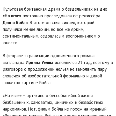
Культовая британская драма о бездельниках на дне
«На игле»
постоянно преследовала её режиссёра
Дэнни Бойла
. В итоге он снял сиквел, который
получился менее лихим, но всё же ярким,
сентиментальным, седовласым воспоминанием о
юности.
В феврале экранизации одноимённого романа
шотландца
Ирвина Уэлша
исполнился 21 год, поэтому в
разговоре о продолжении нельзя не замолвить пару
словечек об изобретательной формально и дикой
сюжетно картине Бойла.
«На игле» – арт-кино о бессобытийной жизни
безбашенных, хамоватых, циничных и беззаботных
наркоманов. Нет, фильм Бойла не похож на мрачный
«Реквием по мечте». Всё-таки, кроме одурманенности