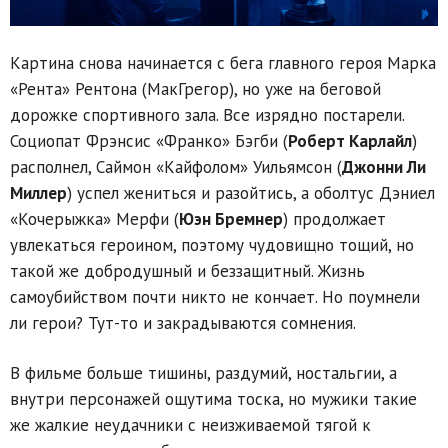
Картина снова начинается с бега главного героя Марка
«Рента» Рентона (МакГрегор), но уже на беговой
дорожке спортивного зала. Все изрядно постарели.
Социопат Фрэнсис «Франко» Бэгби (
Роберт Карлайл
)
располнел, Саймон «Кайфолом» Уильямсон (
Джонни Ли
Миллер
) успел жениться и разойтись, а оболтус Дэниел
«Кочерыжка» Мерфи (
Юэн Бремнер
) продолжает
увлекаться героином, поэтому чудовищно тощий, но
такой же добродушный и беззащитный. Жизнь
самоубийством почти никто не кончает. Но поумнели
ли герои? Тут-то и закрадываются сомнения.
В фильме больше тишины, раздумий, ностальгии, а
внутри персонажей ощутима тоска, но мужики такие
же жалкие неудачники с неизживаемой тягой к