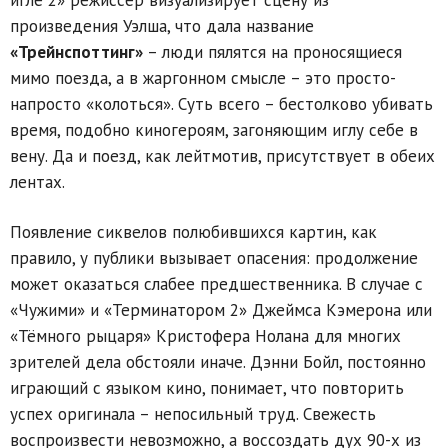
произведения Уэлша, что дала название
«Трейнспоттинг»
– люди пялятся на проносящиеся
мимо поезда, а в жаргонном смысле – это просто-
напросто «колоться». Суть всего – бестолково убивать
время, подобно киногероям, загоняющим иглу себе в
вену. Да и поезд, как лейтмотив, присутствует в обеих
лентах.
Появление сиквелов полюбившихся картин, как
правило, у публики вызывает опасения: продолжение
может оказаться слабее предшественника. В случае с
«Чужими» и «Терминатором 2» Джеймса Кэмерона или
«Тёмного рыцаря» Кристофера Нолана для многих
зрителей дела обстояли иначе. Дэнни Бойл, постоянно
играющий с языком кино, понимает, что повторить
успех оригинала – непосильный труд. Свежесть
воспроизвести невозможно, а воссоздать дух 90-х из