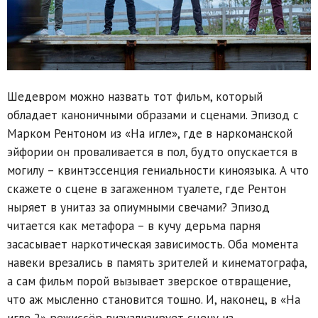
Шедевром можно назвать тот фильм, который
обладает каноничными образами и сценами. Эпизод с
Марком Рентоном из «На игле», где в наркоманской
эйфории он проваливается в пол, будто опускается в
могилу – квинтэссенция гениальности киноязыка. А что
скажете о сцене в загаженном туалете, где Рентон
ныряет в унитаз за опиумными свечами? Эпизод
читается как метафора – в кучу дерьма парня
засасывает наркотическая зависимость. Оба момента
навеки врезались в память зрителей и кинематографа,
а сам фильм порой вызывает зверское отвращение,
что аж мысленно становится тошно. И, наконец, в «На
игле 2» режиссёр визуализирует сцену из