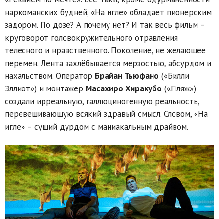
наркоманских будней, «На игле» обладает пионерским
задором. По дозе? А почему нет? И так весь фильм –
круговорот головокружительного отравления
телесного и нравственного. Поколение, не желающее
перемен. Лента захлёбывается мерзостью, абсурдом и
нахальством. Оператор
Брайан Тьюфано
(«Билли
Эллиот») и монтажёр
Масахиро Хиракубо
(«Пляж»)
создали ирреальную, галлюциногенную реальность,
перевешивающую всякий здравый смысл. Словом, «На
игле» – сущий дурдом с маниакальным драйвом.