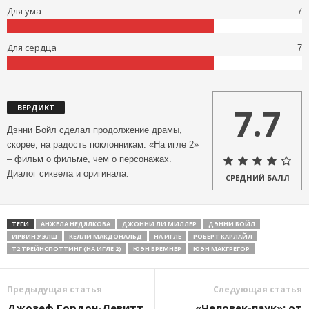
Для ума
7
Для сердца
7
7.7
ВЕРДИКТ
Дэнни Бойл сделал продолжение драмы,
скорее, на радость поклонникам. «На игле 2»
– фильм о фильме, чем о персонажах.
Диалог сиквела и оригинала.
СРЕДНИЙ БАЛЛ
ТЕГИ
АНЖЕЛА НЕДЯЛКОВА
ДЖОННИ ЛИ МИЛЛЕР
ДЭННИ БОЙЛ
ИРВИН УЭЛШ
КЕЛЛИ МАКДОНАЛЬД
НА ИГЛЕ
РОБЕРТ КАРЛАЙЛ
Т2 ТРЕЙНСПОТТИНГ (НА ИГЛЕ 2)
ЮЭН БРЕМНЕР
ЮЭН МАКГРЕГОР
Предыдущая статья
Следующая статья
Джозеф Гордон-Левитт
«Человек-паук»: от