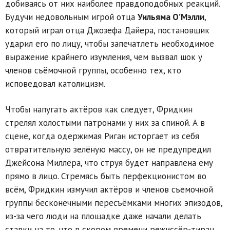
добиваясь от них наиболее правдоподобных реакций.
Будучи недовольным игрой отца
Уильяма О’Мэлли
,
который играл отца Джозефа Дайера, постановщик
ударил его по лицу, чтобы запечатлеть необходимое
выражение крайнего изумления, чем вызвал шок у
членов съёмочной группы, особенно тех, кто
исповедовал католицизм.
Чтобы напугать актёров как следует, Фридкин
стрелял холостыми патронами у них за спиной. А в
сцене, когда одержимая Риган исторгает из себя
отвратительную зелёную массу, он не предупредил
Джейсона Миллера, что струя будет направлена ему
прямо в лицо. Стремясь быть перфекционистом во
всём, Фридкин измучил актёров и членов съемочной
группы бесконечными пересъёмками многих эпизодов,
из-за чего люди на площадке даже начали делать
ставки на то, что в скором времени режиссёр-тиран