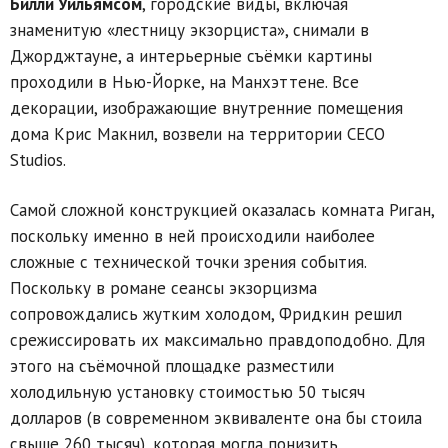
Билли Уильямсом
, городские виды, включая
знаменитую «лестницу экзорциста», снимали в
Джорджтауне, а интерьерные съёмки картины
проходили в Нью-Йорке, на Манхэттене. Все
декорации, изображающие внутренние помещения
дома Крис Макнил, возвели на территории CECO
Studios.
Самой сложной конструкцией оказалась комната Риган,
поскольку именно в ней происходили наиболее
сложные с технической точки зрения события.
Поскольку в романе сеансы экзорцизма
сопровождались жутким холодом, Фридкин решил
срежиссировать их максимально правдоподобно. Для
этого на съёмочной площадке разместили
холодильную установку стоимостью 50 тысяч
долларов (в современном эквиваленте она бы стоила
свыше 260 тысяч), которая могла понизить