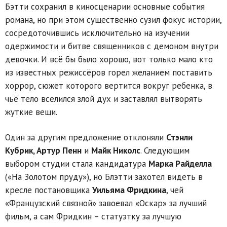
Бэтти сохранил в киносценарии основные события
романа, но при этом существенно сузил фокус истории,
сосредоточившись исключительно на изучении
одержимости и битве священников с демоном внутри
девочки. И всё бы было хорошо, вот только мало кто
из известных режиссёров горел желанием поставить
хоррор, сюжет которого вертится вокруг ребенка, в
чьё тело вселился злой дух и заставлял вытворять
жуткие вещи.
Один за другим предложение отклоняли
Стэнли
Кубрик, Артур Пенн
и
Майк Николс
. Следующим
выбором студии стала кандидатура
Марка Райделла
(«На Золотом пруду»), но Блэтти захотел видеть в
кресле постановщика
Уильяма Фридкина
, чей
«Французский связной» завоевал «Оскар» за лучший
фильм, а сам Фридкин – статуэтку за лучшую