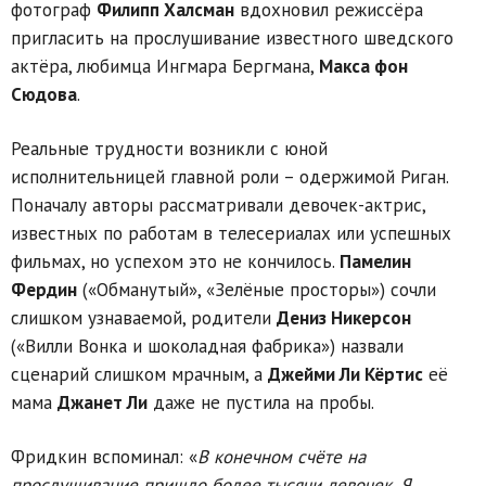
фотограф
Филипп Халсман
вдохновил режиссёра
пригласить на прослушивание известного шведского
актёра, любимца Ингмара Бергмана,
Макса фон
Сюдова
.
Реальные трудности возникли с юной
исполнительницей главной роли – одержимой Риган.
Поначалу авторы рассматривали девочек-актрис,
известных по работам в телесериалах или успешных
фильмах, но успехом это не кончилось.
Памелин
Фердин
(«Обманутый», «Зелёные просторы») сочли
слишком узнаваемой, родители
Дениз Никерсон
(«Вилли Вонка и шоколадная фабрика») назвали
сценарий слишком мрачным, а
Джейми Ли Кёртис
её
мама
Джанет Ли
даже не пустила на пробы.
Фридкин вспоминал: «
В конечном счёте на
прослушивание пришло более тысячи девочек. Я