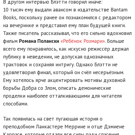
В другом интервью Блэтти говорил иначе:
10 тысяч ему выдали авансом в издательстве Bantam
Books, поскольку ранее он познакомился с редактором
на вечеринке и представил ему план будущей книги.
Также писатель рассказывал, что его сильно вдохновил
фильм
Романа Полански
«Ребёнок Розмари»
. Больше
всего ему понравилось, как искусно режиссёр держал
публику в неведении, не допуская однозначных
трактовок и сохраняя интригу. Однако Блэтти не
удовлетворил финал, который он счёл несерьёзным.
Ему хотелось ярче акцентировать мотивы духовной
борьбы Добра со Злом, описать демонические
проделки наиболее отталкивающими для читателя
способами.
Так появилась на свет пугающая история о
преподобном Ланкастере Меррине и отце Дэмиене
Каррасе, которые отдали все силы ради спасения