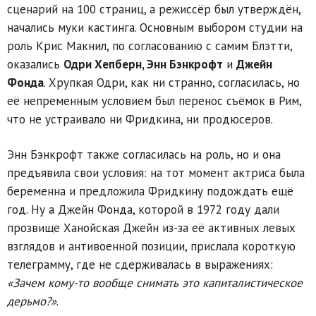
сценарий на 100 страниц, а режиссёр был утверждён,
начались муки кастинга. Основным выбором студии на
роль Крис Макнил, по согласованию с самим Блэтти,
оказались
Одри Хепберн, Энн Бэнкрофт
и
Джейн
Фонда
. Хрупкая Одри, как ни странно, согласилась, но
её непременным условием был перенос съёмок в Рим,
что не устраивало ни Фридкина, ни продюсеров.
Энн Бэнкрофт также согласилась на роль, но и она
предъявила свои условия: на тот момент актриса была
беременна и предложила Фридкину подождать ещё
год. Ну а Джейн Фонда, которой в 1972 году дали
прозвище Ханойская Джейн из-за её активных левых
взглядов и антивоенной позиции, прислала короткую
телеграмму, где не сдерживалась в выражениях:
«Зачем кому-то вообще снимать это капиталистическое
дерьмо?»
.