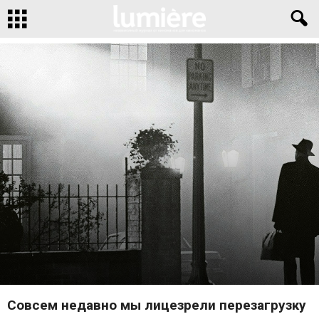
СТАТЬИ
НАЗАД В ПРОШЛОЕ
Автор:
Совсем недавно мы лицезрели перезагрузку
Антон Смирнов
-
21 декабря 2023
0