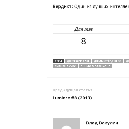
Вердикт:
Один из лучших интеллек
Для глаз
8
ТЕГИ
ДЖЕФФРИ РАШ
ДЖИМ СТЁРДЖЕСС
Д
СИЛЬВИЯ ХУКС
ЭННИО МОРРИКОНЕ
Предыдущая статья
Lumiere #8 (2013)
Влад Вакулин