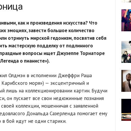
рница
шивыми, как и произведения искусства? Что
ких эмоциях, завести большое количество
, или отринуть мирской гедонизм, посвятив себя
чить мастерскую подделку от подлинного
епраздные вопросы ищет Джузеппе Торнаторе
Легенда о пианисте»).
жил Олдмэн в исполнении Джеффри Раша
 Карибского моря») — эксцентричный и
й лишь на коллекционировании картин. Будучи
и, он пускает все свои недюжинные познания
 своей коллекции, мошенничая с заявленной
седовласого Дональда Сазерленда помогает ему
 в бой идут не одни старики.