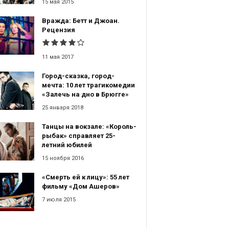
15 мая 2015
Вражда: Бетт и Джоан.
Рецензия
11 мая 2017
Город-сказка, город-
мечта: 10 лет трагикомедии
«Залечь на дно в Брюгге»
25 января 2018
Танцы на вокзале: «Король-
рыбак» справляет 25-
летний юбилей
15 ноября 2016
«Смерть ей к лицу»: 55 лет
фильму «Дом Ашеров»
7 июля 2015