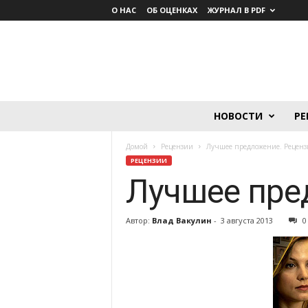
О НАС
ОБ ОЦЕНКАХ
ЖУРНАЛ В PDF
Lumière.
НОВОСТИ
РЕ
Журнал
о
Домой
Рецензии
Лучшее предложение. Реценз
кино
РЕЦЕНЗИИ
Лучшее пре
Автор:
Влад Вакулин
-
3 августа 2013
0