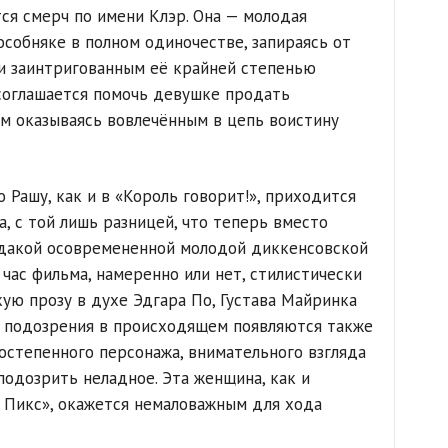
ся смерч по имени Клэр. Она — молодая
особняке в полном одиночестве, запираясь от
чи заинтригованным её крайней степенью
соглашается помочь девушке продать
м оказываясь вовлечённым в цепь воистину
 Рашу, как и в «Король говорит!», приходится
а, с той лишь разницей, что теперь вместо
эдакой осовремененной молодой диккенсовской
час фильма, намеренно или нет, стилистически
ую прозу в духе Эдгара По, Густава Майринка
е подозрения в происходящем появляются также
остепенного персонажа, внимательного взгляда
подозрить неладное. Эта женщина, как и
н Пикс», окажется немаловажным для хода