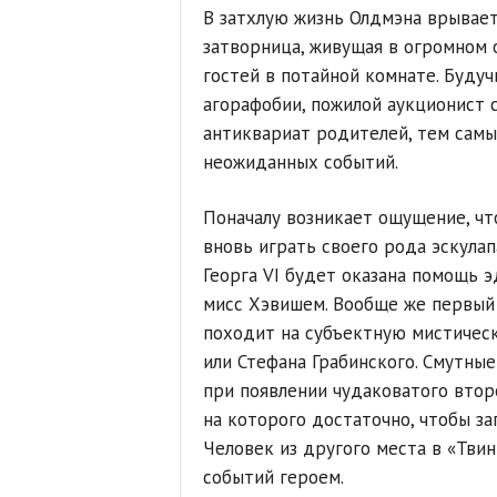
В затхлую жизнь Олдмэна врывает
затворница, живущая в огромном 
гостей в потайной комнате. Буду
агорафобии, пожилой аукционист 
антиквариат родителей, тем самы
неожиданных событий.
Поначалу возникает ощущение, что
вновь играть своего рода эскулап
Георга VI будет оказана помощь 
мисс Хэвишем. Вообще же первый 
походит на субъектную мистическ
или Стефана Грабинского. Смутны
при появлении чудаковатого втор
на которого достаточно, чтобы за
Человек из другого места в «Тви
событий героем.