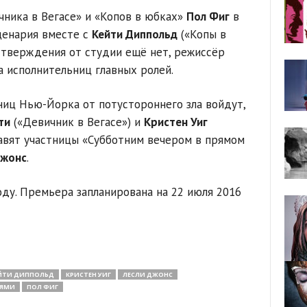
чника в Вегасе» и «Копов в юбках»
Пол Фиг
в
ценария вместе с
Кейти Диппольд
(«Копы в
дтверждения от студии ещё нет, режиссёр
а исполнительниц главных ролей.
ниц Нью-Йорка от потустороннего зла войдут,
ти
(«Девичник в Вегасе») и
Кристен Уиг
тавят участницы «Субботним вечером в прямом
Джонс
.
оду. Премьера запланирована на 22 июля 2016
ЙТИ ДИППОЛЬД
КРИСТЕН УИГ
ЛЕСЛИ ДЖОНС
ИЯМИ
ПОЛ ФИГ