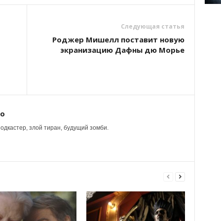
Следующая статья
Роджер Мишелл поставит новую
экранизацию Дафны дю Морье
ко
одкастер, злой тиран, будущий зомби.