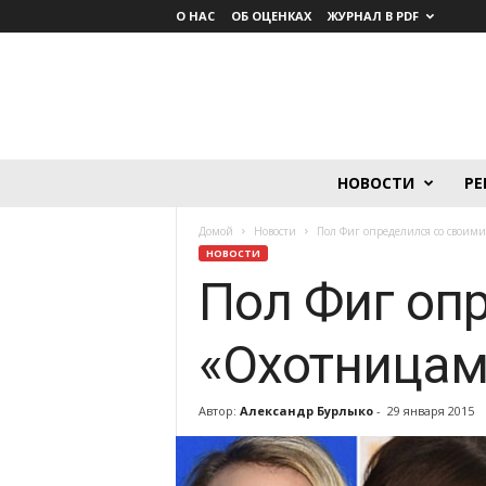
О НАС
ОБ ОЦЕНКАХ
ЖУРНАЛ В PDF
Lumière.
НОВОСТИ
РЕ
Журнал
о
Домой
Новости
Пол Фиг определился со свои
кино
НОВОСТИ
Пол Фиг оп
«Охотницам
Автор:
Александр Бурлыко
-
29 января 2015