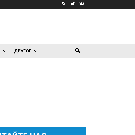
Я
ДРУГОЕ
и
»