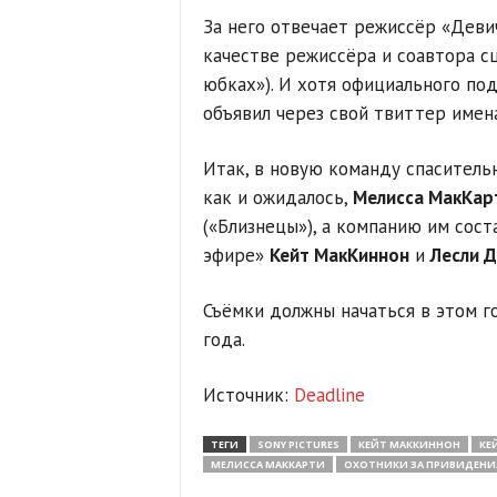
За него отвечает режиссёр «Деви
качестве режиссёра и соавтора с
юбках»). И хотя официального по
объявил через свой твиттер имен
Итак, в новую команду спаситель
как и ожидалось,
Мелисса МакКар
(«Близнецы»), а компанию им сос
эфире»
Кейт МакКиннон
и
Лесли 
Съёмки должны начаться в этом г
года.
Источник:
Deadline
ТЕГИ
SONY PICTURES
КЕЙТ МАККИННОН
КЕ
МЕЛИССА МАККАРТИ
ОХОТНИКИ ЗА ПРИВИДЕН