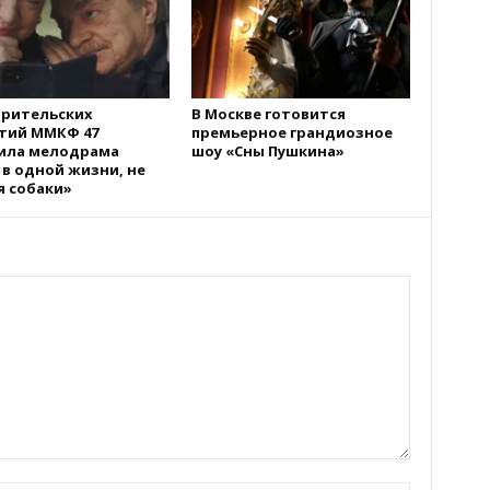
зрительских
В Москве готовится
тий ММКФ 47
премьерное грандиозное
ила мелодрама
шоу «Сны Пушкина»
 в одной жизни, не
я собаки»