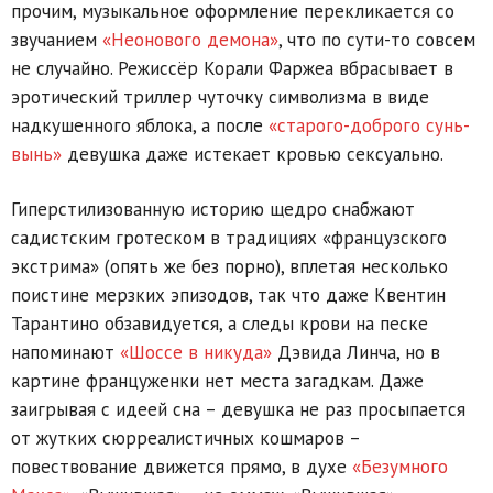
прочим, музыкальное оформление перекликается со
звучанием
«Неонового демона»
, что по сути-то совсем
не случайно. Режиссёр Корали Фаржеа вбрасывает в
эротический триллер чуточку символизма в виде
надкушенного яблока, а после
«старого-доброго сунь-
вынь»
девушка даже истекает кровью сексуально.
Гиперстилизованную историю щедро снабжают
садистским гротеском в традициях «французского
экстрима» (опять же без порно), вплетая несколько
поистине мерзких эпизодов, так что даже Квентин
Тарантино обзавидуется, а следы крови на песке
напоминают
«Шоссе в никуда»
Дэвида Линча, но в
картине француженки нет места загадкам. Даже
заигрывая с идеей сна – девушка не раз просыпается
от жутких сюрреалистичных кошмаров –
повествование движется прямо, в духе
«Безумного