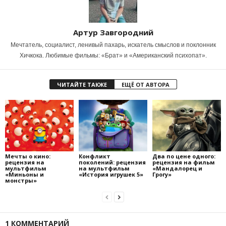
Артур Завгородний
Мечтатель, социалист, ленивый пахарь, искатель смыслов и поклонник
Хичкока. Любимые фильмы: «Брат» и «Американский психопат».
ЧИТАЙТЕ ТАКЖЕ
ЕЩЁ ОТ АВТОРА
Мечты о кино:
Конфликт
Два по цене одного:
рецензия на
поколений: рецензия
рецензия на фильм
мультфильм
на мультфильм
«Мандалорец и
«Миньоны и
«История игрушек 5»
Грогу»
монстры»
1 КОММЕНТАРИЙ