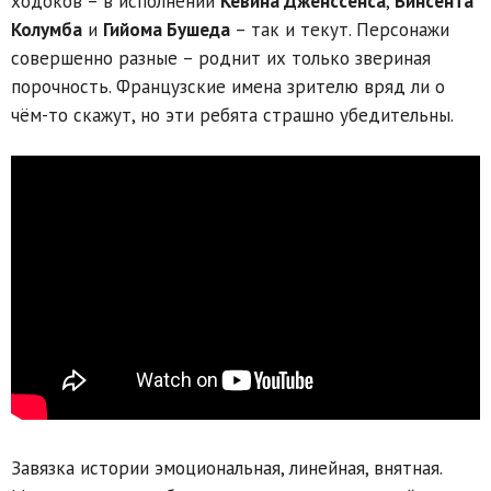
ходоков – в исполнении
Кевина Дженссенса
,
Винсента
Колумба
и
Гийома Бушеда
– так и текут. Персонажи
совершенно разные – роднит их только звериная
порочность. Французские имена зрителю вряд ли о
чём-то скажут, но эти ребята страшно убедительны.
Завязка истории эмоциональная, линейная, внятная.