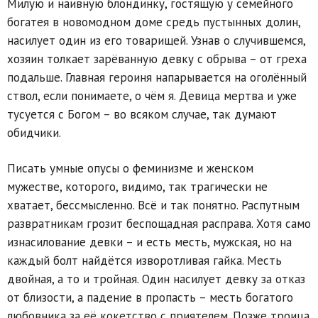
Милую и наивную блондинку, гостящую у семейного
богатея в новомодном доме средь пустынных долин,
насилует один из его товарищей. Узнав о случившемся,
хозяин толкает зарёванную девку с обрыва – от греха
подальше. Главная героиня напарывается на оголённый
ствол, если понимаете, о чём я. Девица мертва и уже
тусуется с Богом – во всяком случае, так думают
обидчики.
Писать умные опусы о феминизме и женском
мужестве, которого, видимо, так трагически не
хватает, бессмысленно. Всё и так понятно. Распутным
развратникам грозит беспощадная расправа. Хотя само
изнасилование девки – и есть месть, мужская, но на
каждый болт найдётся изворотливая гайка. Месть
двойная, а то и тройная. Один насилует девку за отказ
от близости, а падение в пропасть – месть богатого
любовника за её кокетство с приятелем. Позже троица