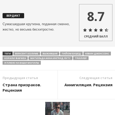
8.7
ВЕРДИКТ
Сумасшедшая крутизна, поданная смачно,
жестко, но весьма бесхитростно.
СРЕДНИЙ БАЛЛ
ТЕГИ
ВИНСЕНТ КОЛУМБ
ВЫЖИВШАЯ
ГИЙОМ БУШЕД
КЕВИН ДЖЕНССЕНС
КОРАЛИ ФАРЖЕА
МАТИЛЬДА АННА ИНГРИД ЛУТС
ТРИЛЛЕР
Я ПЛЮЮ НА ВАШИ МОГИЛЫ
Предыдущая статья
Следующая статья
Страна призраков.
Аннигиляция. Рецензия
Рецензия