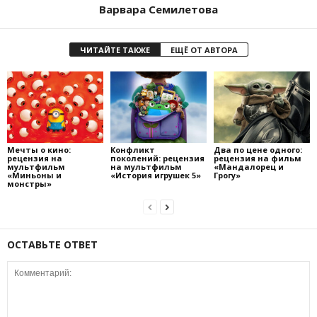
Варвара Семилетова
ЧИТАЙТЕ ТАКЖЕ
ЕЩЁ ОТ АВТОРА
Мечты о кино:
Конфликт
Два по цене одного:
рецензия на
поколений: рецензия
рецензия на фильм
мультфильм
на мультфильм
«Мандалорец и
«Миньоны и
«История игрушек 5»
Грогу»
монстры»
ОСТАВЬТЕ ОТВЕТ