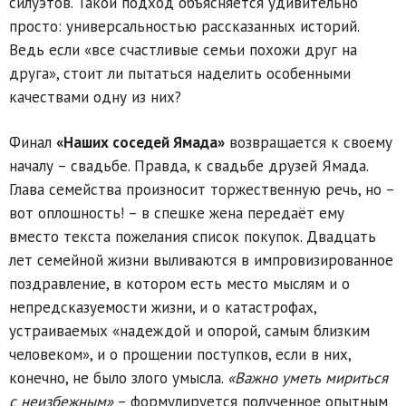
силуэтов. Такой подход объясняется удивительно
просто: универсальностью рассказанных историй.
Ведь если «все счастливые семьи похожи друг на
друга», стоит ли пытаться наделить особенными
качествами одну из них?
Финал
«Наших соседей Ямада»
возвращается к своему
началу – свадьбе. Правда, к свадьбе друзей Ямада.
Глава семейства произносит торжественную речь, но –
вот оплошность! – в спешке жена передаёт ему
вместо текста пожелания список покупок. Двадцать
лет семейной жизни выливаются в импровизированное
поздравление, в котором есть место мыслям и о
непредсказуемости жизни, и о катастрофах,
устраиваемых «надеждой и опорой, самым близким
человеком», и о прощении поступков, если в них,
конечно, не было злого умысла.
«Важно уметь мириться
с неизбежным»
– формулируется полученное опытным