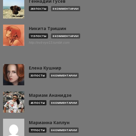
Геннадий Гусев
283 ПОСТЫ
0 КОММЕНТАРИИ
Никита Тришин
113 ПОСТЫ
0 КОММЕНТАРИИ
http://evil-eye13.tumblr.com
Елена Кушнир
33 ПОСТЫ
0 КОММЕНТАРИИ
Мариам Ананидзе
45 ПОСТЫ
0 КОММЕНТАРИИ
Марианна Каплун
77 ПОСТЫ
0 КОММЕНТАРИИ