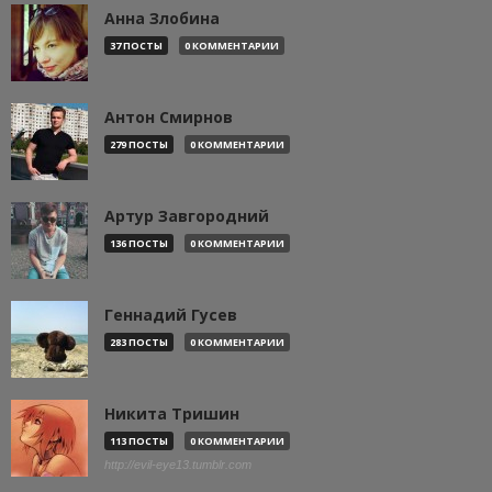
Анна Злобина
37 ПОСТЫ
0 КОММЕНТАРИИ
Антон Смирнов
279 ПОСТЫ
0 КОММЕНТАРИИ
Артур Завгородний
136 ПОСТЫ
0 КОММЕНТАРИИ
Геннадий Гусев
283 ПОСТЫ
0 КОММЕНТАРИИ
Никита Тришин
113 ПОСТЫ
0 КОММЕНТАРИИ
http://evil-eye13.tumblr.com