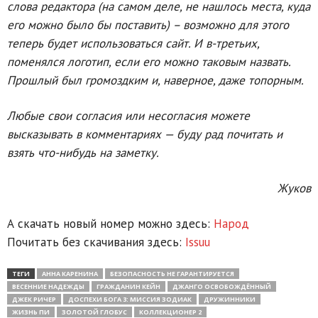
слова редактора (на самом деле, не нашлось места, куда
его можно было бы поставить) – возможно для этого
теперь будет использоваться сайт. И в-третьих,
поменялся логотип, если его можно таковым назвать.
Прошлый был громоздким и, наверное, даже топорным.
Любые свои согласия или несогласия можете
высказывать в комментариях — буду рад почитать и
взять что-нибудь на заметку.
Жуков
А скачать новый номер можно здесь:
Народ
Почитать без скачивания здесь:
Issuu
ТЕГИ
АННА КАРЕНИНА
БЕЗОПАСНОСТЬ НЕ ГАРАНТИРУЕТСЯ
ВЕСЕННИЕ НАДЕЖДЫ
ГРАЖДАНИН КЕЙН
ДЖАНГО ОСВОБОЖДЁННЫЙ
ДЖЕК РИЧЕР
ДОСПЕХИ БОГА 3: МИССИЯ ЗОДИАК
ДРУЖИННИКИ
ЖИЗНЬ ПИ
ЗОЛОТОЙ ГЛОБУС
КОЛЛЕКЦИОНЕР 2