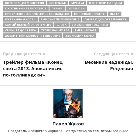
КОРПОРАЦИЯ МОНСТРОВ
ЛИНКОЛЬН
МУВИ 43
ОХОТНИКИ НА ВЕДЬМ
ОХОТНИКИ НА ГАНГСТЕРОВ
ПАРКЕР
ПИТЕР ПЭН
ПИТЕР ПЭН: ВОЗВРАЩЕНИЕ В НЕТЛАНДИЮ
ПОРОЧНАЯ СТРАСТЬ
ПЬЕТА
РЖАВЧИНА И КОСТЬ
РИМСКИЕ ПРИКЛЮЧЕНИЯ
САМАЯ ОДИНОКАЯ ПЛАНЕТА
САМЫЙ ПЬЯНЫЙ ОКРУГ В МИРЕ
СЛОВА
СО СКЛОНОВ КОКУРИКО
СРОЧНАЯ ДОСТАВКА
ТЕПЛО НАШИХ ТЕЛ
ТИРАННОЗАВР
ХОББИТ: НЕЖДАННОЕ ПУТЕШЕСТВИЕ
ЭВОЛЮЦИЯ БОРНА
Предыдущая статья
Следующая статья
Трейлер фильма «Конец
Весенние надежды.
света 2013: Апокалипсис
Рецензия
по-голливудски»
Павел Жуков
Создатель и редактор журнала. Всегда слежу за тем, чтобы всё было