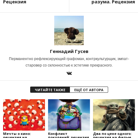
Рецензия
разума. Рецензия
Геннадий Гусев
Перманентно рефлексирующий графоман, контркультурщик, эмпат-
старовер со склонностью к эстетике прекрасного.
ЧИТАЙТЕ ТАКЖЕ
ЕЩЁ ОТ АВТОРА
Мечты о кино:
Конфликт
Два по цене одного:
рецензия на
поколений: рецензия
рецензия на фильм