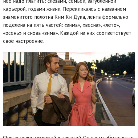
неё надо платить: слезами, семьёй, загубленной
карьерой, годами жизни. Перекликаясь с названием
знаменитого полотна Ким Ки Дука, лента формально
поделена на пять частей: «зима», «весна», «лето»,
«осень» и снова «зима». Каждой из них соответствует
своё настроение.
Фильм полон оммажей и аллюзий. Он часто обращается