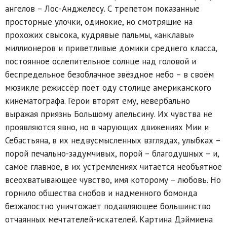
ангелов – Лос-Анджелесу. С трепетом показанные
просторные улочки, одинокие, но смотрящие на
прохожих свысока, кудрявые пальмы, «анклавы»
миллионеров и приветливые домики среднего класса,
постоянное ослепительное солнце над головой и
беспредельное безоблачное звёздное небо – в своём
мюзикле режиссёр поёт оду столице американского
кинематографа. Герои вторят ему, невербально
выражая приязнь Большому апельсину. Их чувства не
проявляются явно, но в чарующих движениях Мии и
Себастьяна, в их недвусмысленных взглядах, улыбках –
порой печально-задумчивых, порой – благодушных – и,
самое главное, в их устремлениях читается необъятное
всеохватывающее чувство, имя которому – любовь. Но
горнило общества снобов и надменного бомонда
безжалостно уничтожает подавляющее большинство
отчаянных мечтателей-искателей. Картина Дэймиена