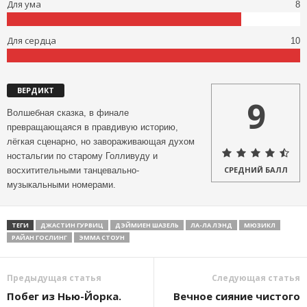
Для ума
8
Для сердца
10
ВЕРДИКТ
9
Волшебная сказка, в финале
превращающаяся в правдивую историю,
лёгкая сценарно, но завораживающая духом
ностальгии по старому Голливуду и
СРЕДНИЙ БАЛЛ
восхитительными танцевально-
музыкальными номерами.
ТЕГИ
ДЖАСТИН ГУРВИЦ
ДЭЙМИЕН ШАЗЕЛЬ
ЛА-ЛА ЛЭНД
МЮЗИКЛ
РАЙАН ГОСЛИНГ
ЭММА СТОУН
Предыдущая статья
Следующая статья
Побег из Нью-Йорка.
Вечное сияние чистого