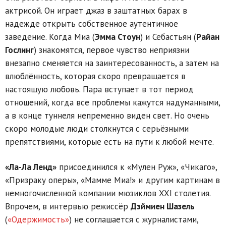
актрисой. Он играет джаз в заштатных барах в
надежде открыть собственное аутентичное
заведение. Когда Миа (
Эмма Стоун
) и Себастьян (
Райан
Гослинг
) знакомятся, первое чувство неприязни
внезапно сменяется на заинтересованность, а затем на
влюблённость, которая скоро превращается в
настоящую любовь. Пара вступает в тот период
отношений, когда все проблемы кажутся надуманными,
а в конце туннеля непременно виден свет. Но очень
скоро молодые люди столкнутся с серьёзными
препятствиями, которые есть на пути к любой мечте.
«Ла-Ла Ленд»
присоединился к «Мулен Руж», «Чикаго»,
«Призраку оперы», «Мамме Миа!» и другим картинам в
немногочисленной компании мюзиклов XXI столетия.
Впрочем, в интервью режиссёр
Дэймиен Шазель
(
«Одержимость»
) не соглашается с журналистами,