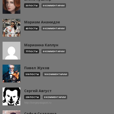
33 ПОСТЫ
0 КОММЕНТАРИИ
Мариам Ананидзе
45 ПОСТЫ
0 КОММЕНТАРИИ
Марианна Каплун
77 ПОСТЫ
0 КОММЕНТАРИИ
Павел Жуков
510 ПОСТЫ
18 КОММЕНТАРИИ
Сергей Август
239 ПОСТЫ
0 КОММЕНТАРИИ
http://sergeyaugust.ru
Софья Скалдина