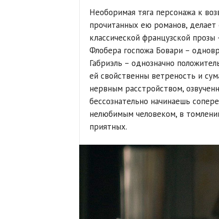
Необоримая тяга персонажа к воз
прочитанных ею романов, делает
классической французской прозы 
Флобера госпожа Бовари – одновре
Габриэль – однозначно положитель
ей свойственны ветреность и сум
нервным расстройством, озвученн
бессознательно начинаешь сопере
нелюбимым человеком, в томлении
приятных.