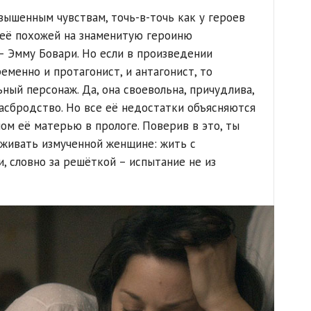
вышенным чувствам, точь-в-точь как у героев
 её похожей на знаменитую героиню
– Эмму Бовари. Но если в произведении
менно и протагонист, и антагонист, то
ный персонаж. Да, она своевольна, причудлива,
асбродство. Но все её недостатки объясняются
ом её матерью в прологе. Поверив в это, ты
живать измученной женщине: жить с
, словно за решёткой – испытание не из