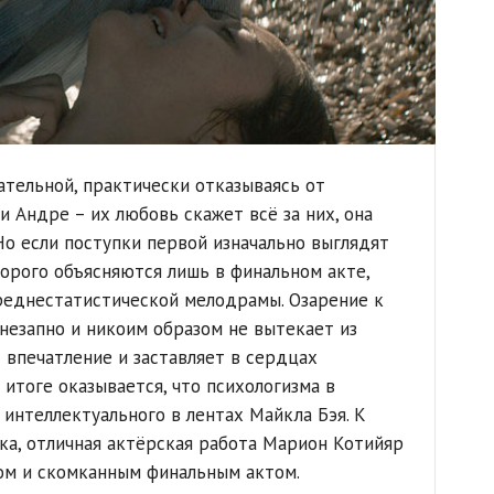
тельной, практически отказываясь от
и Андре – их любовь скажет всё за них, она
Но если поступки первой изначально выглядят
орого объясняются лишь в финальном акте,
реднестатистической мелодрамы. Озарение к
езапно и никоим образом не вытекает из
 впечатление и заставляет в сердцах
итоге оказывается, что психологизма в
интеллектуального в лентах Майкла Бэя. К
нка, отличная актёрская работа Марион Котийяр
м и скомканным финальным актом.