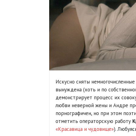
Искусно сняты немногочисленные 
вынуждена (хоть и по собственной
демонстрирует процесс их совок
любви неверной жены и Андре пре
порнографичен, но при этом поэти
отметить операторскую работу
К
«Красавица и чудовище»
). Любуя