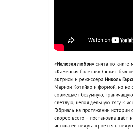
«Иллюзия любви»
снята по книге 
«Каменная болезнь». Сюжет был н
актрисы и режиссёра
Николь Гарс
Марион Котийяр и формой, но не 
совмещает безумную, граничащую
светлую, неподдельную тягу к ис
Габриэль на протяжении истории о
скорее всего – постановка даёт н
истина её недуга кроется в неду