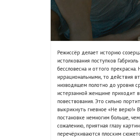
Режиссёр делает историю созерца
истолкования поступков Габриэль 
бессловесна и оттого прекрасна. 
иррациональными, то действия вт
низводящем полотно до уровня с
истерзанной женщине приходит вн
повествования. Это сильно портит
выкрикнуть гневное «Не верю!» В 
постановке немногим больше, чем 
сожалению, приятная глазу карти
перечёркиваются плоским сюжето