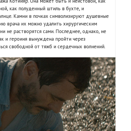
ажа Котийяр. Она может быть и неистовой, как
ной, как полуденный штиль в бухте, и
солнце. Камни в почках символизируют душевные
ию врача их можно удалить хирургическим
ни не растворятся сами. Последнее, однако, не
Так и героиня вынуждена пройти через
ься свободной от тяжб и сердечных волнений.