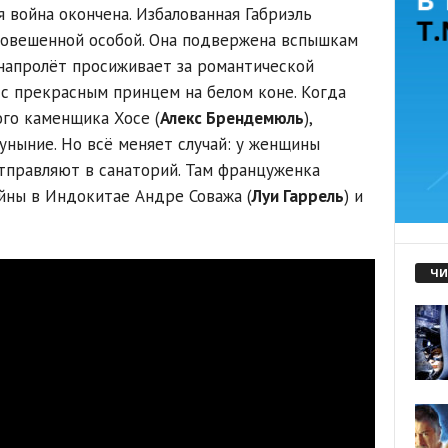
 война окончена. Избалованная Габриэль
новешенной особой. Она подвержена вспышкам
напролёт просиживает за романтической
 с прекрасным принцем на белом коне. Когда
ого каменщика Хосе (
Алекс Брендемюль
),
уныние. Но всё меняет случай: у женщины
тправляют в санаторий. Там француженка
йны в Индокитае Андре Соважа (
Луи Гаррель
) и
ЧИ