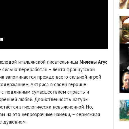
молодой итальянской писательницы
Милены Агус
е сильно переработан – лента французской
ии
запоминается прежде всего сильной игрой
содержанием. Актриса в своей героине
 с подлинным сумасшествием страсть и
кренней любви. Двойственность натуры
стаётся этиологически невыясненной. Но,
ам на это непрозрачные намёки, – сермяжная
ге душевном.