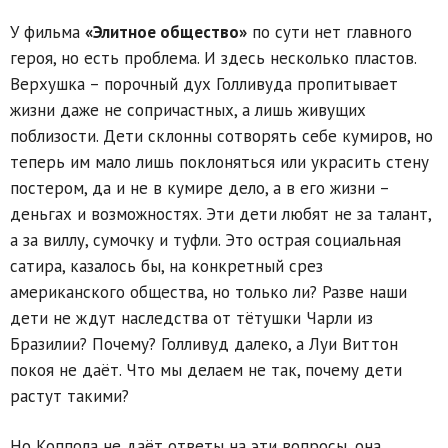
У фильма
«Элитное общество»
по сути нет главного
героя, но есть проблема. И здесь несколько пластов.
Верхушка – порочный дух Голливуда пропитывает
жизни даже не сопричастных, а лишь живущих
поблизости. Дети склонны сотворять себе кумиров, но
теперь им мало лишь поклоняться или украсить стену
постером, да и не в кумире дело, а в его жизни –
деньгах и возможностях. Эти дети любят не за талант,
а за виллу, сумочку и туфли. Это острая социальная
сатира, казалось бы, на конкретный срез
американского общества, но только ли? Разве наши
дети не ждут наследства от тётушки Чарли из
Бразилии? Почему? Голливуд далеко, а Луи Виттон
покоя не даёт. Что мы делаем не так, почему дети
растут такими?
Но Коппола не даёт ответы на эти вопросы, она