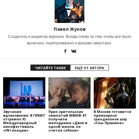
Павел Жуков
Создатель и редактор журнала. Всегда слежу за тем, чтобы всё было
вычитано, перепроверено и красиво свёрстано.
ЧИТАЙТЕ ТАКЖЕ
ЕЩЁ ОТ АВТОРА
Звучание
Приз зрительских
В Москве готовится
вдохновения: В ГИКИТ
симпатий ММКФ 47
премьерное
отгремел XI
получила
грандиозное шоу
Международный
мелодрама «Двое в
«Сны Пушкина»
кинофестиваль
одной жизни, не
«INтонации»
считая собаки»