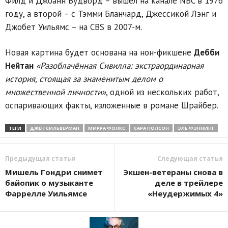
Филд и Джоанн Вудворд – вышел на канале NBC в 1976
году, а второй – с Тэмми Бланчард, Джессикой Лэнг и
Джобет Уильямс – на CBS в 2007-м.
Новая картина будет основана на нон-фикшене
Дебби
Нейтан
«Разоблачённая Сивилла: экстраординарная
история, стоящая за знаменитым делом о
множественной личности»
, одной из нескольких работ,
оспаривающих факты, изложенные в романе Шрайбер.
ТЕГИ
ДЖЕН СИЛЬВЕРМАН
МИРРА ФОЛКС
САРА ПОЛСОН
ЭЛЬ ФЭННИНГ
Предыдущая статья
Следующая статья
Мишель Гондри снимет
Экшен-ветераны снова в
байопик о музыканте
деле в трейлере
Фаррелле Уильямсе
«Неудержимых 4»