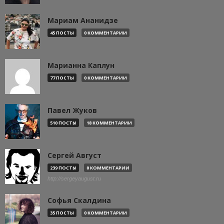
Мариам Ананидзе
45 ПОСТЫ
0 КОММЕНТАРИИ
Марианна Каплун
77 ПОСТЫ
0 КОММЕНТАРИИ
Павел Жуков
510 ПОСТЫ
18 КОММЕНТАРИИ
Сергей Август
239 ПОСТЫ
0 КОММЕНТАРИИ
http://sergeyaugust.ru
Софья Скалдина
35 ПОСТЫ
0 КОММЕНТАРИИ