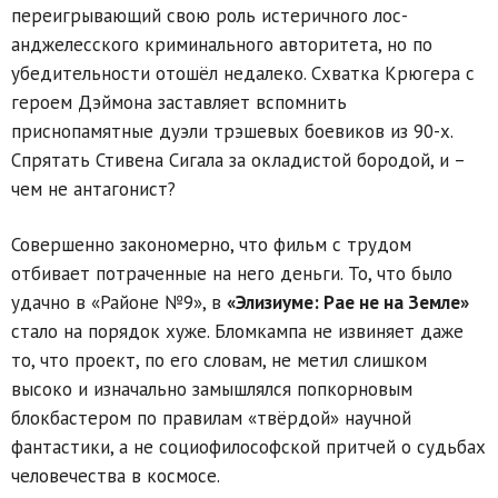
переигрывающий свою роль истеричного лос-
анджелесского криминального авторитета, но по
убедительности отошёл недалеко. Схватка Крюгера с
героем Дэймона заставляет вспомнить
приснопамятные дуэли трэшевых боевиков из 90-х.
Спрятать Стивена Сигала за окладистой бородой, и –
чем не антагонист?
Совершенно закономерно, что фильм с трудом
отбивает потраченные на него деньги. То, что было
удачно в «Районе №9», в
«Элизиуме: Рае не на Земле»
стало на порядок хуже. Бломкампа не извиняет даже
то, что проект, по его словам, не метил слишком
высоко и изначально замышлялся попкорновым
блокбастером по правилам «твёрдой» научной
фантастики, а не социофилософской притчей о судьбах
человечества в космосе.