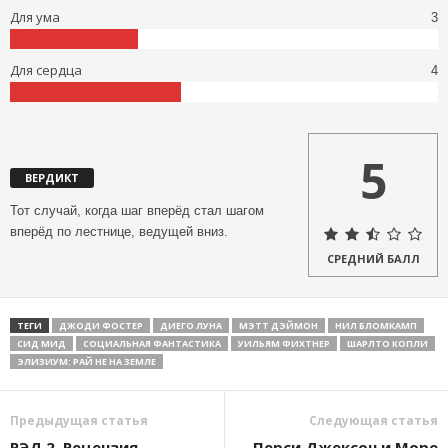
Для ума
3
Для сердца
4
5
ВЕРДИКТ
Тот случай, когда шаг вперёд стал шагом
вперёд по лестнице, ведущей вниз.
СРЕДНИЙ БАЛЛ
ТЕГИ
ДЖОДИ ФОСТЕР
ДИЕГО ЛУНА
МЭТТ ДЭЙМОН
НИЛ БЛОМКАМП
СИД МИД
СОЦИАЛЬНАЯ ФАНТАСТИКА
УИЛЬЯМ ФИХТНЕР
ШАРЛТО КОПЛИ
ЭЛИЗИУМ: РАЙ НЕ НА ЗЕМЛЕ
Предыдущая статья
Следующая статья
РЭД 2. Рецензия
Перси Джексон и Море