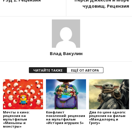
чудовищ. Рецензия
Влад Вакулин
ЧИТАЙТЕ ТАКЖЕ
ЕЩЁ ОТ АВТОРА
Мечты о кино:
Конфликт
Два по цене одного:
рецензия на
поколений: рецензия
рецензия на фильм
мультфильм
на мультфильм
«Мандалорец и
«Миньоны и
«История игрушек 5»
Грогу»
монстры»