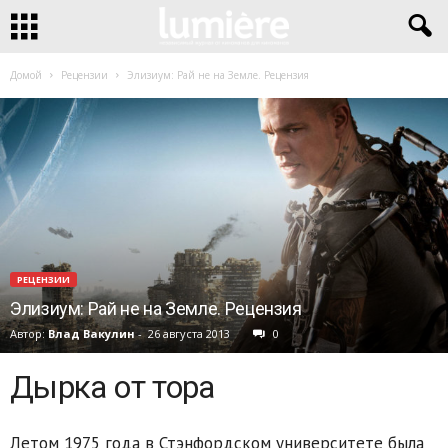
Домой
Рецензии
Элизиум: Рай не на Земле. Рецензия
РЕЦЕНЗИИ
Элизиум: Рай не на Земле. Рецензия
Автор:
Влад Вакулин
-
26 августа 2013
0
Дырка от тора
Летом 1975 года в Стэнфордском университете была