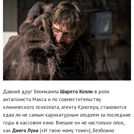
Давний друг Бломкампа
Шарлто Копли
в роли
антагониста Макса и по совместительству
клинического психопата, агента Крюгера, становится
едва ли не самым карикатурным злодеем за последние
годы в кассовом кино. Внешне он не настолько плох,
как
Диего Луна
(«И твою маму тоже»), безбожно