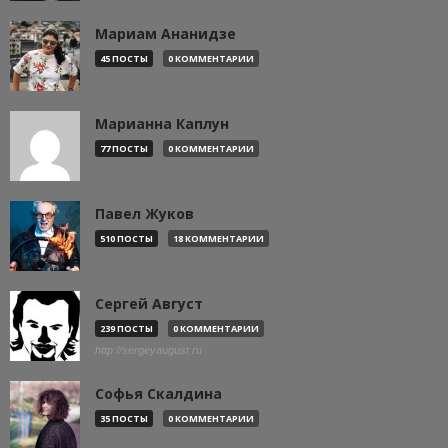
Мариам Ананидзе
45 ПОСТЫ
0 КОММЕНТАРИИ
Марианна Каплун
77 ПОСТЫ
0 КОММЕНТАРИИ
Павел Жуков
510 ПОСТЫ
18 КОММЕНТАРИИ
Сергей Август
239 ПОСТЫ
0 КОММЕНТАРИИ
http://sergeyaugust.ru
Софья Скалдина
35 ПОСТЫ
0 КОММЕНТАРИИ