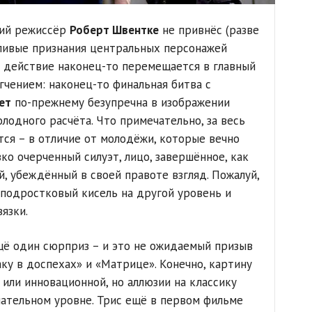
ний режиссёр
Роберт Швентке
не привнёс (разве
езливые признания центральных персонажей
а действие наконец-то перемещается в главный
гчением: наконец-то финальная битва с
ет
по-прежнему безупречна в изображении
лодного расчёта. Что примечательно, за весь
тся – в отличие от молодёжи, которые вечно
ко очерченный силуэт, лицо, завершённое, как
й, убеждённый в своей правоте взгляд. Пожалуй,
 подростковый кисель на другой уровень и
язки.
ещё один сюрприз – и это не ожидаемый призыв
ку в доспехах» и «Матрице». Конечно, картину
или инновационной, но аллюзии на классику
ательном уровне. Трис ещё в первом фильме