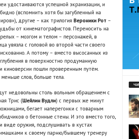
еи удостаиваются успешной экранизации, и
обидно (вспомнить хотя бы загубленный на
ров»), другие – как трилогия
Вероники Рот
–
удьбы от кинематографистов. Переносить на
релых – мозгом и телом – персонажей, в
а увязла с головой во второй части своего
искованно. А потому – вместо высосанных из
углубления в поверхностно продуманную
и киноверсии пошли проверенным путём.
 меньше слов, больше тела.
ЧИ
удут недовольны столь вольным обращением с
ая Трис (
Шейлин Вудли
) с первых же минут
ножницами, бегает наперегонки с товарным
бидчиков о бетонные стены. И это вместо того,
и виде оружия, подслушивать в кустах
бнимашками к своему парню/бывшему тренеру