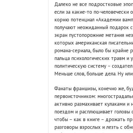
Далеко не все подростковые эпоп
если за какие-то по-человечески 
корню потенциал «Академии вампи
получают неожиданный подарок с
экран пустопорожние метания нез
которых американская писательниц
романа-сериала, было бы крайне р
пальца психологических травм и 
политическую систему – создател
Меньше слов, больше дела. Ну или
Фанаты франшизы, конечно же, б
первоисточником: многострадальн
активно размахивает кулаками и 
поездом и расплющивает головы о
чтобы – как в книге – дрожать пр
разговоры взрослых и лезть с о