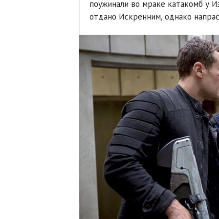
поужинали во мраке катакомб у Из
отдано Искренним, однако напрас