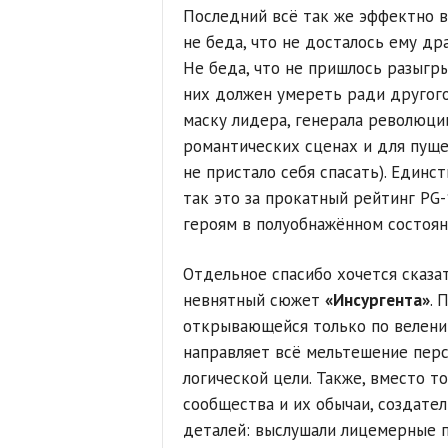
Последний всё так же эффектно вы
не беда, что не досталось ему др
Не беда, что не пришлось разыгры
них должен умереть ради другого;
маску лидера, генерала революции
романтических сценах и для пуще
не пристало себя спасать). Единс
так это за прокатный рейтинг PG
героям в полуобнажённом состоян
Отдельное спасибо хочется сказа
невнятный сюжет
«Инсургента»
. 
открывающейся только по велению
направляет всё мельтешение перс
логической цели. Также, вместо т
сообщества и их обычаи, создате
деталей: выслушали лицемерные 