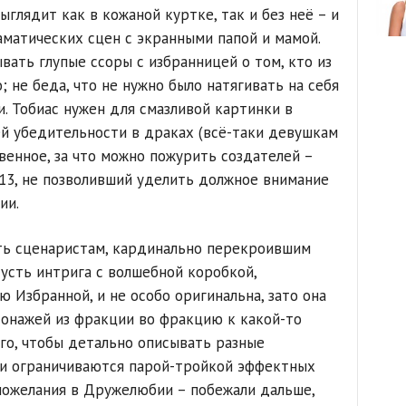
глядит как в кожаной куртке, так и без неё – и
аматических сцен с экранными папой и мамой.
вать глупые ссоры с избранницей о том, кто из
 не беда, что не нужно было натягивать на себя
. Тобиас нужен для смазливой картинки в
й убедительности в драках (всё-таки девушкам
твенное, за что можно пожурить создателей –
-13, не позволивший уделить должное внимание
ии.
ть сценаристам, кардинально перекроившим
Пусть интрига с волшебной коробкой,
 Избранной, и не особо оригинальна, зато она
онажей из фракции во фракцию к какой-то
ого, чтобы детально описывать разные
ли ограничиваются парой-тройкой эффектных
пожелания в Дружелюбии – побежали дальше,