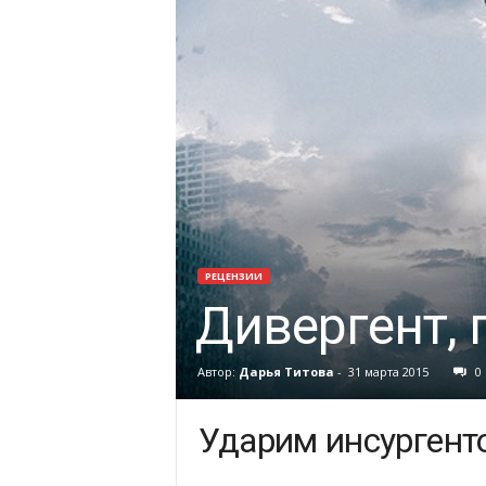
РЕЦЕНЗИИ
Дивергент, 
Автор:
Дарья Титова
-
31 марта 2015
0
Ударим инсургент