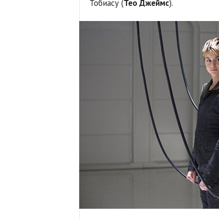
Тобиасу (
Тео Джеймс
).