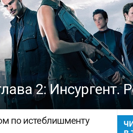
глава 2: Инсургент. 
ом по истеблишменту