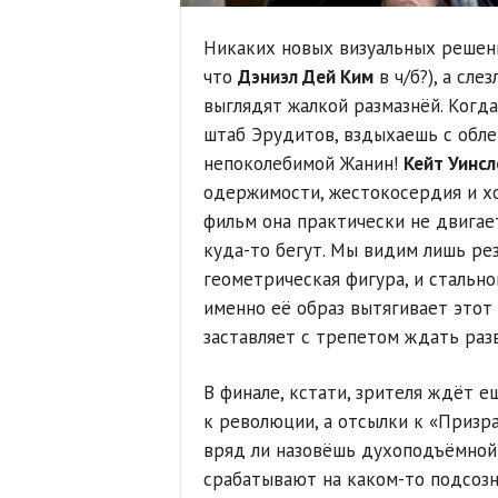
Никаких новых визуальных реше
что
Дэниэл Дей Ким
в ч/б?), а сл
выглядят жалкой размазнёй. Когд
штаб Эрудитов, вздыхаешь с обле
непоколебимой Жанин!
Кейт Уинсл
одержимости, жестокосердия и хо
фильм она практически не двигае
куда-то бегут. Мы видим лишь рез
геометрическая фигура, и стально
именно её образ вытягивает этот
заставляет с трепетом ждать разв
В финале, кстати, зрителя ждёт 
к революции, а отсылки к «Призра
вряд ли назовёшь духоподъёмной 
срабатывают на каком-то подсозн